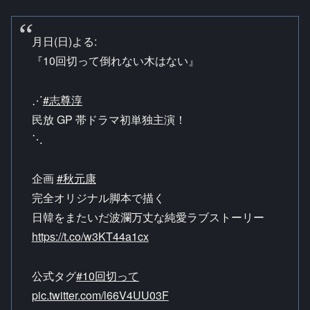
月日(日)よる:
『10回切って倒れない木はない』
⋰
#志尊淳
民放 GP 帯ドラマ初単独主演！
⋱
企画
#秋元康
完全オリジナル脚本で描く
日韓をまたいだ波瀾万丈な純愛ラブストーリー
https://t.co/w3KT44a1cx
公式タグ️
#10回切って
pic.twitter.com/l66V4UU03F