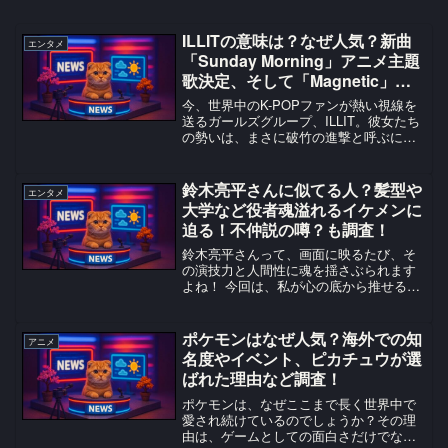
ILLITの意味は？なぜ人気？新曲
エンタメ
「Sunday Morning」アニメ主題
歌決定、そして「Magnetic」が
示す世界的影響力とは？ファンの
今、世界中のK-POPファンが熱い視線を
反応も調査！
送るガールズグループ、ILLIT。彼女たち
の勢いは、まさに破竹の進撃と呼ぶにふ
さわしいものです。新曲「Sunday
Morning」がアニメのオープニング主題歌
に決定したという朗報に、多くのファン
鈴木亮平さんに似てる人？髪型や
エンタメ
が歓...
大学など役者魂溢れるイケメンに
迫る！不仲説の噂？も調査！
鈴木亮平さんって、画面に映るたび、そ
の演技力と人間性に魂を揺さぶられます
よね！ 今回は、私が心の底から推せる鈴
木亮平さんの魅力、特に「似てるって言
われる人いるの？」「あの高学歴は本
当？」「イケメンなのはどうして？」
ポケモンはなぜ人気？海外での知
アニメ
「髪型で印象変わりすぎじゃ...
名度やイベント、ピカチュウが選
ばれた理由など調査！
ポケモンは、なぜここまで長く世界中で
愛され続けているのでしょうか？その理
由は、ゲームとしての面白さだけでな