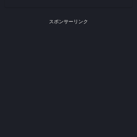
に、心配性で几帳面な性格や、長年続け
ている禁酒生活、そして182cmという存
在感のある体格も、俳優としての魅力を
強くしていると思います...
スポンサーリンク