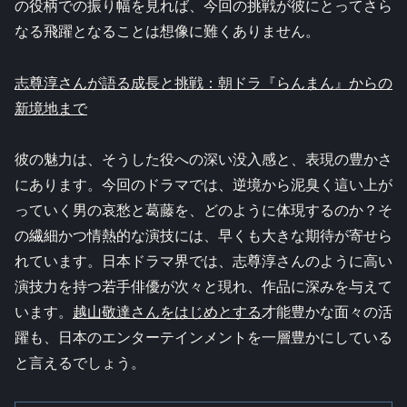
の役柄での振り幅を見れば、今回の挑戦が彼にとってさら
なる飛躍となることは想像に難くありません。
志尊淳さんが語る成長と挑戦：朝ドラ『らんまん』からの
新境地まで
彼の魅力は、そうした役への深い没入感と、表現の豊かさ
にあります。今回のドラマでは、逆境から泥臭く這い上が
っていく男の哀愁と葛藤を、どのように体現するのか？そ
の繊細かつ情熱的な演技には、早くも大きな期待が寄せら
れています。日本ドラマ界では、志尊淳さんのように高い
演技力を持つ若手俳優が次々と現れ、作品に深みを与えて
います。
越山敬達さんをはじめとする
才能豊かな面々の活
躍も、日本のエンターテインメントを一層豊かにしている
と言えるでしょう。