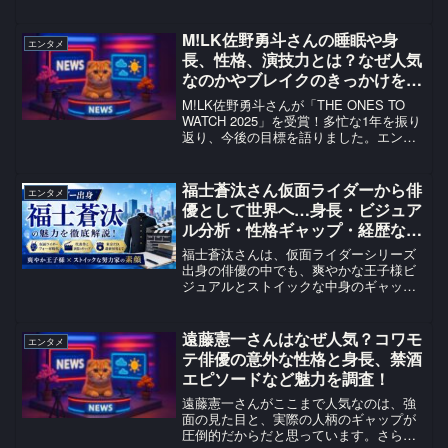
く、アニメ、映画、カード、イベント、
グッズ、テーマパークまで、生活のあら
ゆる場面に広がる“総合エンタメ”として完
M!LK佐野勇斗さんの睡眠や身
エンタメ
成度が高い事が理由の一...
長、性格、演技力とは？なぜ人気
なのかやブレイクのきっかけを調
査！
M!LK佐野勇斗さんが「THE ONES TO
WATCH 2025」を受賞！多忙な1年を振り
返り、今後の目標を語りました。エンタ
メファン必見の感動と興奮をお届けしま
す！
福士蒼汰さん仮面ライダーから俳
エンタメ
優として世界へ…身長・ビジュア
ル分析・性格ギャップ・経歴など
魅力を紹介
福士蒼汰さんは、仮面ライダーシリーズ
出身の俳優の中でも、爽やかな王子様ビ
ジュアルとストイックな中身のギャップ
が特に光る存在だと思います。仮面ライ
ダー俳優カテゴリとして見ても、「特撮
でブレイク → 朝ドラで全国区 → 恋愛映
遠藤憲一さんはなぜ人気？コワモ
エンタメ
画とアクションで演...
テ俳優の意外な性格と身長、禁酒
エピソードなど魅力を調査！
遠藤憲一さんがここまで人気なのは、強
面の見た目と、実際の人柄のギャップが
圧倒的だからだと思っています。さら