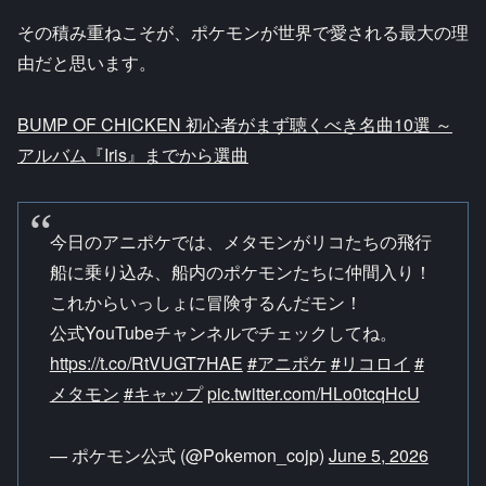
その積み重ねこそが、ポケモンが世界で愛される最大の理
由だと思います。
BUMP OF CHICKEN 初心者がまず聴くべき名曲10選 ～
アルバム『Iris』までから選曲
今日のアニポケでは、メタモンがリコたちの飛行
船に乗り込み、船内のポケモンたちに仲間入り！
これからいっしょに冒険するんだモン！
公式YouTubeチャンネルでチェックしてね。
https://t.co/RtVUGT7HAE
#アニポケ
#リコロイ
#
メタモン
#キャップ
pic.twitter.com/HLo0tcqHcU
— ポケモン公式 (@Pokemon_cojp)
June 5, 2026