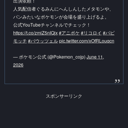
出演依頼！
人気配信者ぐるみんにへんしんしたメタモンや、
パンみたいなポケモンが会場を盛り上げるよ。
公式YouTubeチャンネルでチェック！
https://t.co/zmiZ5nIQjx
#アニポケ
#リコロイ
#パピ
モッチ
#バウッツェル
pic.twitter.com/xOfRLouqcn
— ポケモン公式 (@Pokemon_cojp)
June 11,
2026
スポンサーリンク