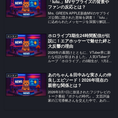
「lulu.」MVサプライズの背景や
ファンの反応とは？
Mrs. GREEN APPLE新曲MVのサプライ
ズ公開に隠された意味を調査！「lulu.」
に込められたメッセージを深掘り解説し
ます。ファン必見！
ホロライブ3期生24時間配信が伝
エンタメ
説に！エアホッケーで魅せた絆と
大反響の理由
2026年の幕開けとともに、VTuber界に新
たな伝説が刻まれました。人気VTuberグ
ループ「ホロライブ」の3期生が、1月2日
から3日にかけて敢行した「新春3期生24
時間配信」は、エアホッケーをはじめと
する数々の企画で視聴者を熱狂させ、S...
あのちゃん＆田中みな実さんの仲
エンタメ
良しエピソード！2026年現在の
親密な関係とは？
2026年3月1日に放送されたフジテレビの
トーク番組『ボクらの時代』。文芸評論
家の三宅香帆さんを交えた中で、あのち
ゃんと田中みな実さんのただならぬ親密
な関係性が浮き彫りになり、SNSなどで
も大きな話題を呼んでいます。一見する
と全くタイプの違...