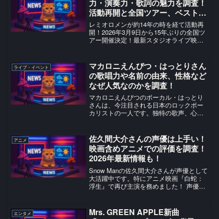
力・演奏力・歌詞の魅力を調査！
活動再開と全国ツアー、ベスト盤
『SINGLES BEST+』まで情報ま
レミオロメンが約14年の時を経て活動再
とめ
開！2026年3月9日から15年ぶりの全国ツ
アー開催決定！最新スタジオライブ映像
も公開！エンタメファン必見の情報をお
届けします。詳細はこちら！
マカロニえんぴつ・はっとりさん
ライブ・イベント
の歌唱力や名前の由来、性格など
なぜ人気なのかを調査！
マカロニえんぴつのボーカル・はっとり
さんは、今注目される日本のロックボー
カリストの一人です。独特の歌声、心に
残る歌詞、そして自然体の人柄が重な
り、音楽ファンだけでなく幅広い層から
支持されています。本記事では、はっと
佐久間大介さんの声優は上手い！
アニメ
りさんの歌唱力、名前の由来...
映画含めアニメでの評価を調査！
2026年最新情報も！
Snow Manの佐久間大介さんが声優として
大活躍中です。特にアニメ映画『白蛇：
浮生』で再び主演を務めました！ 声優の
上手さやファン評価、過去作から2026年
最新情報を徹底調査しました。佐久間大
介さんが再び主人公声優に！Snow Manの
Mrs. GREEN APPLE新曲
エンタメ
佐...