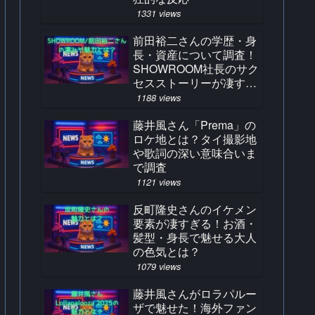
1331 views
前田裕二さんの学歴・身
長・資産について調査！
SHOWROOM社長のサク
セスストーリーが凄すぎ
る！
1188 views
藤井風さん「Prema」の
ロケ地とは？タイ撮影地
や歌詞の深い意味合いま
で調査
1121 views
反町隆史さんのイケメン
要素が凄すぎる！お酒・
髪型・身長で魅せる大人
の色気とは？
1079 views
藤井風さんがロラパルー
ザで魅せた！海外ファン