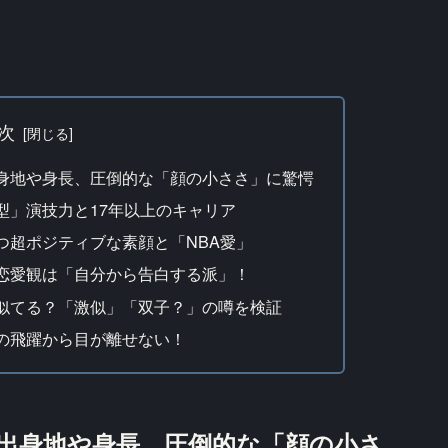
次
身地や身長、圧倒的な「顔の小ささ」に驚愕
型」演技力と17年以上のキャリア
つ超ポジティブな素顔と「NBA愛」
恋愛観は「自分から告白する派」！
似てる？「激似」「双子？」の噂を検証
の飛躍から目が離せない！
出身地や身長、圧倒的な「顔の小さ