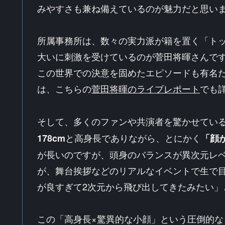
みやすさも兼ね備えているのが魅力だと思い
所属事務所は、数々の実力派が籍を置く「ト
大いに刺激を受けているのが菅田将暉さんで
この世界での決意を固めたエピソードも有名
は、こちらの
菅田将暉のライブレポート
でも
そして、多くのファンや共演者を驚かせてい
と高身長でありながら、とにかく
178cm
「顔
が長いのですが、頭身のバランスが異次元レ
が、舞台挨拶などのリアルなイベントで生で
が良すぎて2次元から飛び出してきたみたい
この「高身長×驚異的な小顔」という圧倒的