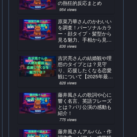
の熱狂的反応まとめ
954 views
原菜乃華さんのかわいい
を調査！パーソナルカラ
ー・顔タイプ・髪型から
見る魅力、手相から見る
占い結果とは？
836 views
吉沢亮さんの結婚観や理
想のタイプとは？見守
り、応援したくなる恋愛
観について【2025年最
新】
828 views
藤井風さんの歌詞や心に
響く名言、英語フレーズ
とは？パリ公演の感動も
紹介！
775 views
藤井風さんアルバム・作