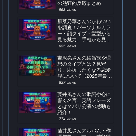
の熱狂的反応まとめ
953 views
原菜乃華さんのかわいい
を調査！パーソナルカラ
ー・顔タイプ・髪型から
見る魅力、手相から見る
占い結果とは？
835 views
吉沢亮さんの結婚観や理
想のタイプとは？見守
り、応援したくなる恋愛
観について【2025年最
新】
827 views
藤井風さんの歌詞や心に
響く名言、英語フレーズ
とは？パリ公演の感動も
紹介！
774 views
藤井風さんアルバム・作