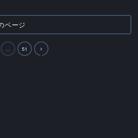
のページ
次
…
51
へ