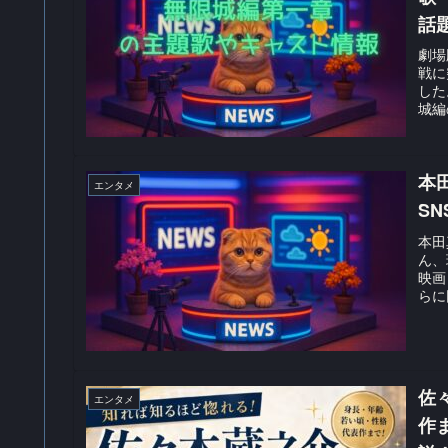
話
劇場
戦に
した
城編
本
エンタメ
S
本田
ん、
映画
らに
佐
エンタメ
作