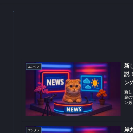
新
エンタメ
説
ン
新し
金の
ン必
岸
エンタメ