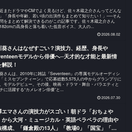
！
近またドラマやCMでよく見るけど、佐々木蔵之介さんってどんな
」「身長や年齢、若い頃の出演作もまとめて知りたい！」──そん
問をまとめて解決できるのがこの記事です。佐々木蔵之介さん
182cmの高身長と落ち着いた低音ボイス、大人の...
2026.08.02
川葵さんはなぜすごい？演技力、経歴、身長や
eventeenモデルから俳優へ─天才的な才能と最新情
を解説！
葵さんは、2010年に雑誌『Seventeen』の専属モデルオーディシ
「ミスセブンティーン」で応募総数5,575人の中からグランプリに
、モデルデビュー。その後、映画・ドラマ・舞台・バラエティと
チに活躍する“カメレオン俳優”と...
2026.07.30
澤エマさんの演技力がスゴい！朝ドラ「おちょや
」から大河・ミュージカル・英語ペラペラの理由や
族構成、「鎌倉殿の13人」「教場0」「国宝」「マ