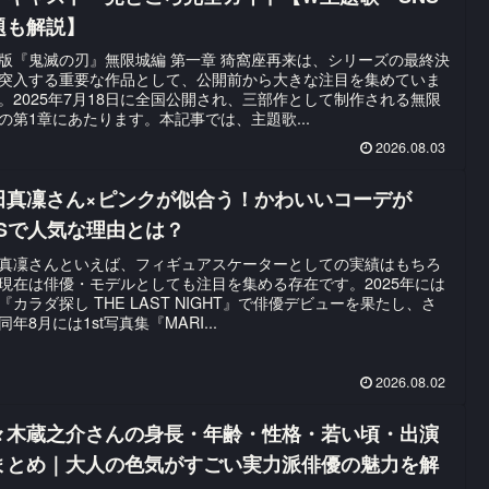
題も解説】
版『鬼滅の刃』無限城編 第一章 猗窩座再来は、シリーズの最終決
突入する重要な作品として、公開前から大きな注目を集めていま
。2025年7月18日に全国公開され、三部作として制作される無限
の第1章にあたります。本記事では、主題歌...
2026.08.03
田真凜さん×ピンクが似合う！かわいいコーデが
NSで人気な理由とは？
真凜さんといえば、フィギュアスケーターとしての実績はもちろ
現在は俳優・モデルとしても注目を集める存在です。2025年には
『カラダ探し THE LAST NIGHT』で俳優デビューを果たし、さ
同年8月には1st写真集『MARI...
2026.08.02
々木蔵之介さんの身長・年齢・性格・若い頃・出演
まとめ｜大人の色気がすごい実力派俳優の魅力を解