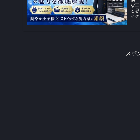
な王
と思
イク
スポ