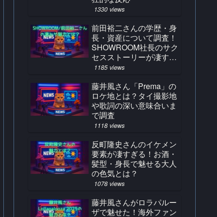
1330 views
前田裕二さんの学歴・身
長・資産について調査！
SHOWROOM社長のサク
セスストーリーが凄すぎ
る！
1185 views
藤井風さん「Prema」の
ロケ地とは？タイ撮影地
や歌詞の深い意味合いま
で調査
1118 views
反町隆史さんのイケメン
要素が凄すぎる！お酒・
髪型・身長で魅せる大人
の色気とは？
1078 views
藤井風さんがロラパルー
ザで魅せた！海外ファン