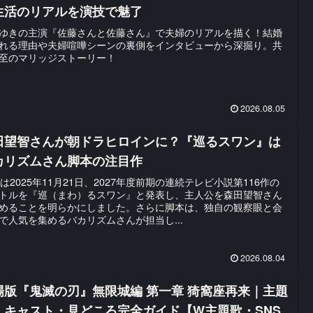
生活のリアルを演技で魅了
ゆきの主演『佐藤さんと佐藤さん』で夫婦のリアルを描く！結婚
れる理由や夫婦喧嘩シーンの裏側をインタビューから深掘り。共
至のマリッジストーリー！
2026.08.05
田望智さんが朝ドラヒロインに？『巡るスワン』は
カリズムさん脚本の注目作
Kは2025年11月21日、2027年度前期の連続テレビ小説第116作の
トルを『巡（まわ）るスワン』と発表し、主人公を森田望智さん
めることを明らかにしました。さらに脚本は、独自の観察眼と会
で人気を集めるバカリズムさんが担当し...
2026.08.04
場版『鬼滅の刃』無限城編 第一章 猗窩座再来｜主題
・キャスト・見どころ完全ガイド【W主題歌・SNS