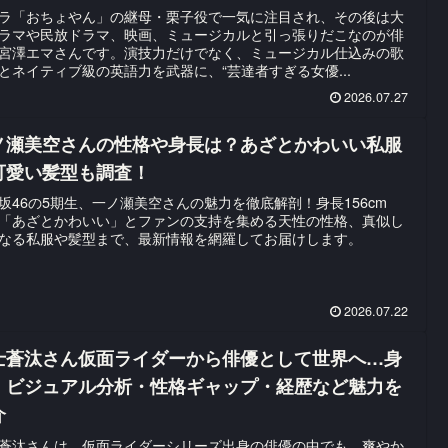
・フィクション」など話題作も紹介
ラ「おちょやん」の継母・栗子役で一気に注目され、その後は大
ラマや民放ドラマ、映画、ミュージカルと引っ張りだこなのが俳
宮澤エマさんです。演技力だけでなく、ミュージカル仕込みの歌
とネイティブ級の英語力を武器に、“芸達者すぎる女優...
2026.07.27
ノ瀬美空さんの性格や身長は？あざとかわいい私服
可愛い髪型も調査！
坂46の5期生、一ノ瀬美空さんの魅力を徹底解剖！身長156cm
「あざとかわいい」とファンの支持を集める天性の性格、真似し
なる私服や髪型まで、最新情報を網羅してお届けします。
2026.07.22
士蒼汰さん仮面ライダーから俳優として世界へ…身
・ビジュアル分析・性格ギャップ・経歴など魅力を
介
蒼汰さんは、仮面ライダーシリーズ出身の俳優の中でも、爽やか