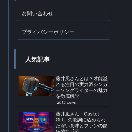
お問い合わせ
プライバシーポリシー
人気記事
藤井風さんとは？才能溢
れる注目の実力派シンガ
ーソングライターの魅力
を徹底解説
2015 views
藤井風さん「Casket
Girl」の歌詞に込められ
た深い意味とファンの熱
狂的な反応