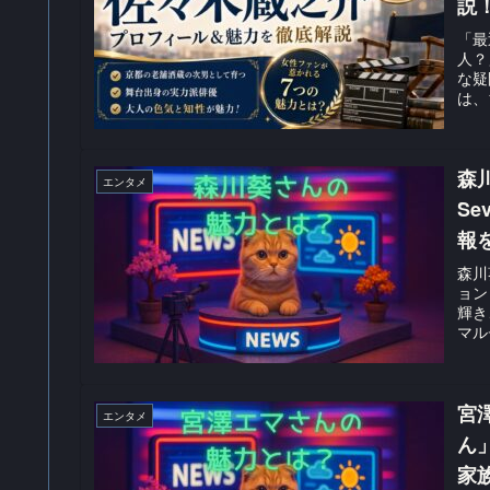
説
「最
人？
な疑
は、
森
エンタメ
S
報
森川
ョン
輝き
マル
宮
エンタメ
ん
家