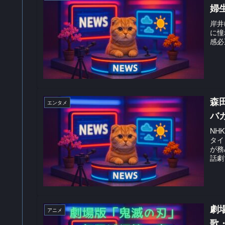
婦
岸井
に憧
感必
森
エンタメ
バ
NH
タイ
が務
話劇
劇
アニメ
歌