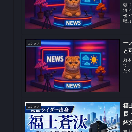
イ
朝ド
河ド
優・
唱力
一
エンタメ
と
乃木
で、
たく
福
エンタメ
長
紹
福士