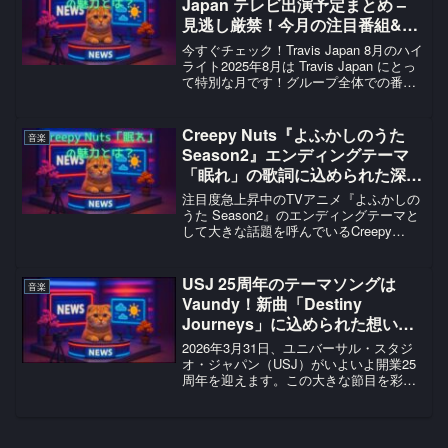
Japan テレビ出演予定まとめ –
見逃し厳禁！今月の注目番組&メ
ンバー出演スケジュール
今すぐチェック！Travis Japan 8月のハイ
ライト2025年8月は Travis Japan にとっ
て特別な月です！グループ全体での番組
出演から、メンバー個別の活動まで盛り
だくさん。特に8月10日は吉澤閑也さんの
30歳の誕生日という...
Creepy Nuts『よふかしのうた
音楽
Season2』エンディングテーマ
「眠れ」の歌詞に込められた深い
意味とは？R-指定さんが父親とし
注目度急上昇中のTVアニメ『よふかしの
て語る夜の真実！
うた Season2』のエンディングテーマと
して大きな話題を呼んでいるCreepy
Nuts「眠れ」が、2025年7月5日にデジタ
ルリリースされました。この楽曲には、
R-指定さんが父親になって初めて理解...
USJ 25周年のテーマソングは
音楽
Vaundy！新曲「Destiny
Journeys」に込められた想いと
は？
2026年3月31日、ユニバーサル・スタジ
オ・ジャパン（USJ）がいよいよ開業25
周年を迎えます。この大きな節目を彩る
最大のニュースといえば、アーティス
ト・Vaundyさんによる書き下ろしテーマ
ソング「Destiny Journeys」の発...