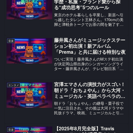
学歴・私服・ブランド愛から探
る“成功思考”5つのルール
東京のホテル暮らしを卒業し、新居へ引
っ越したタレント王林さん。170cmの美
脚と津軽弁トークでお茶の間を魅了する
彼女は、青森愛あふれるアパレルブラン
ドを立ち上げるなど活動の幅を急拡大さ
せています。本記事では「ホテル生活→
藤井風さんがミュージックステー
音楽
新居へ」を機に磨き上...
ション初出演！新アルバム
「Prema」と共に届ける特別な夜
ついに実現！藤井風さんのMステ初出演
が決定岡山県出身のシンガーソングライ
ター・藤井風さんが、テレビ朝日系「ミ
ュージックステーション」に初出演する
ことが発表されました。出演日は2025年9
月5日（金）午後9時からの放送回で、こ
宮澤エマさんの演技力がスゴい！
エンタメ
の日は藤井風さん...
朝ドラ「おちょやん」から大河・
ミュージカル・英語ペラペラの理
由や家族構成、「鎌倉殿の13人」
朝ドラ「おちょやん」の継母・栗子役で
「教場0」「国宝」「マイ・フィ
一気に注目され、その後は大河ドラマや
民放ドラマ、映画、ミュージカルと引っ
クション」など話題作も紹介
張りだこなのが俳優・宮澤エマさんで
す。演技力だけでなく、ミュージカル仕
込みの歌唱力とネイティブ級の英語力を
【2025年8月完全版】Travis
音楽
武器に、“芸達者すぎる女優...