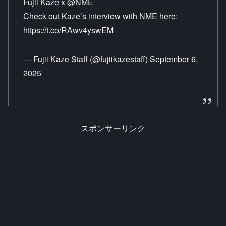
Fujii Kaze x
@NME
Check out Kaze’s interview with NME here:
https://t.co/RAwv4yswEM
— Fujii Kaze Staff (@fujiikazestaff)
September 6,
2025
スポンサーリンク