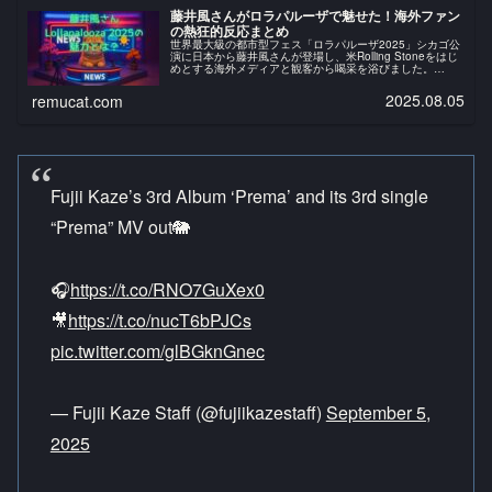
藤井風さんがロラパルーザで魅せた！海外ファン
の熱狂的反応まとめ
世界最大級の都市型フェス「ロラパルーザ2025」シカゴ公
演に日本から藤井風さんが登場し、米Rolling Stoneをはじ
めとする海外メディアと観客から喝采を浴びました。
pic.twitter.com/vc1CWwQNed— Fujii K...
2025.08.05
remucat.com
Fujii Kaze’s 3rd Album ‘Prema’ and its 3rd single
“Prema” MV out🐘
🎧
https://t.co/RNO7GuXex0
🎥
https://t.co/nucT6bPJCs
pic.twitter.com/glBGknGnec
— Fujii Kaze Staff (@fujiikazestaff)
September 5,
2025