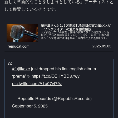
新しく革新的なことをしようとしている」アーティストと
して称賛しているそうです。
藤井風さんとは？才能溢れる注目の実力派シンガ
ーソングライターの魅力を徹底解説
天才的なピアノの腕前と独特の歌声で多くの音楽ファンを
魅了している藤井風さん（ふじいかぜ）。近年、日本の音
楽シーンで急速に注目を集め、国内外で人気を博している
アーティストです。今回は、藤井風さんの魅力や経歴、お
勧めの楽曲などを初心者の方にもわ...
2025.05.03
remucat.com
#fujiikaze
just dropped his first english album
‘prema’ ✨
https://t.co/OEHYBD87wy
pic.twitter.com/A1o07vl79z
— Republic Records (@RepublicRecords)
September 5, 2025