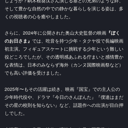
しょうか？駒木根葵汰さん演じる基との兄弟のような絆、
そして豊かな自然の中での静かな暮らしを演じる姿は、多
くの視聴者の心を癒やしました。
さらに、2024年に公開された奥山大史監督の映画
『ぼく
のお日さま』
では、吃音を持つ少年・タクヤ役で長編映画
初主演。フィギュアスケートに挑戦する少年という難しい
役どころでしたが、その透明感あふれる佇まいと感情豊か
な表情は、日本のみならず海外（カンヌ国際映画祭など）
でも高い評価を受けました。
2025年〜もその活躍は続き、映画『国宝』での主人公の
少年時代役や、ドラマ『今日のさんぽんた』『僕達はまだ
その星の校則を知らない』など、話題作への出演が目白押
しでした。