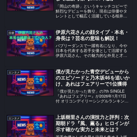
「岡山の奇跡」というキャッチコピーで
鮮烈なデビューを飾り、現在は俳優やタ
レントとして幅広く活躍している桜井日
奈子（さくらい ひなこ）さん。透明感の
あるビジュアルや親しみやすい笑顔、飾
らないキャラクターで多くのファンを魅
伊原六花さんの顔タイプ・本名・
俳優
了しています。その一方...
身長は？芸名の意味も解説！
バブリーダンスで一躍有名になり、今や
日本を代表する若手女優として活躍する
伊原六花さん。その魅力的な外見と才能
で多くのファンを魅了していますが、実
は知られざる秘密がたくさんあります。
今回は、伊原六花さんの顔タイプから本
僕が見たかった青空デビューから
エンタメ
名、身長まで、ファンなら...
のエピソードと乃木坂46を追いか
け、あれはフェアリーで1位獲得
「僕が見たかった青空」の7th SINGLE
『あれはフェアリー』が2026年1月17日
付 オリコンデイリーシングルランキング
において1位を獲得したというニュースが
飛び込んできました！ これまでの彼女
たちの軌跡を知るファンなら、きっと胸
上坂樹里さんの演技力と評判：次
エンタメ
が熱...
期朝ドラ『風、薫る』ヒロインが
示す確かな実力と未来とは？
若手女優として今最も注目を集める上坂