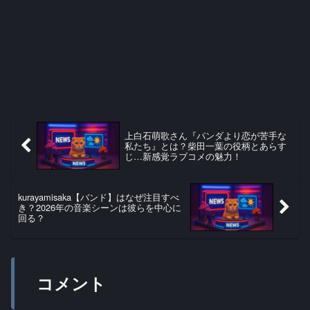
上白石萌歌さん『パンダより恋が苦手な
私たち』とは？柴田一葉の役柄とあらす
じ…新感覚ラブコメの魅力！
kurayamisaka【バンド】はなぜ注目すべ
き？2026年の音楽シーンは彼らを中心に
回る？
コメント