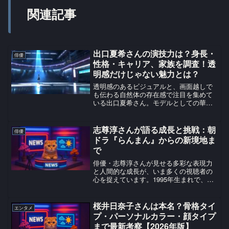
関連記事
出口夏希さんの演技力は？身長・
俳優
性格・キャリア、家族を調査！透
明感だけじゃない魅力とは？
透明感のあるビジュアルと、画面越しで
も伝わる自然体の存在感で注目を集めて
いる出口夏希さん。モデルとしての華や
かさに加え、近年は俳優としての評価も
高まり、作品ごとに新しい魅力を見せて
います。この記事では、出口夏希さんの
志尊淳さんが語る成長と挑戦：朝
俳優
演技力を中心に、身長、性...
ドラ『らんまん』からの新境地ま
で
俳優・志尊淳さんが見せる多彩な表現力
と人間的な成長が、いま多くの視聴者の
心を捉えています。1995年生まれで、東
京都出身の志尊淳さんは、数々の話題作
への出演を通じて確実にキャリアを積み
重ね、日本の若手実力派俳優として確固
桜井日奈子さんは本名？骨格タイ
エンタメ
たる地位を築いていま...
プ・パーソナルカラー・顔タイプ
まで最新考察【2026年版】