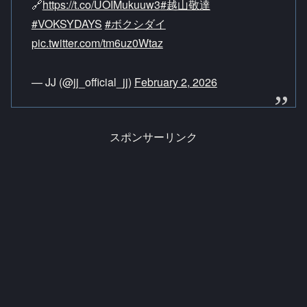
🔗
https://t.co/UOIMukuuw3
#越山敬達
#VOKSYDAYS
#ボクシダイ
pic.twitter.com/tm6uz0Wtaz
— JJ (@jj_official_jj)
February 2, 2026
スポンサーリンク