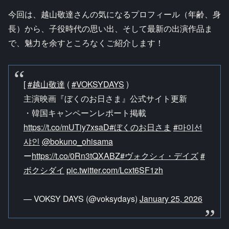
今回は、越山敬達さんの気になるプロフィール（年齢、身
長）から、子役時代の思い出、そして最新の出演作品ま
で、魅力を余すところなくご紹介します！
[
#越山敬達
(
#VOKSYDAYS
)
主演映画『ぼくのお日さま』公式サイト更新
・韓国キャンペーンレポート掲載
https://t.co/mUTiy7xsaD
#ぼくのお日さま
#마이선
샤인
@bokuno_ohisama
ー
https://t.co/0Rn3tQXABZ
#ヴォクシィ・デイズ
#
ボクシダイ
pic.twitter.com/Lcxt6SF1zh
— VOKSY DAYS (@voksydays)
January 25, 2026