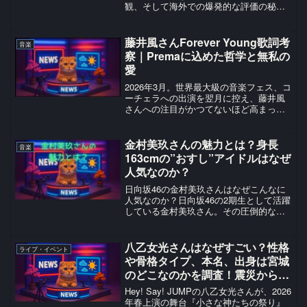
観、そして海外での爆発的な評価の秘密
を調査。彼の魅力に迫るファン必見のコ
ンテンツです。
藤井風さんForever Young歌詞考
音楽
察｜Premaに込めた哲学と無私の
愛
2026年3月。世界最大級の音楽フェス、コ
ーチェラへの出演を翌月に控え、藤井風
さんへの注目がかつてないほど高まって
いる。特に2025年9月に発表された全英語
詞アルバムPremaの収録曲Forever Young
は、その深遠なメッセージから多...
金村美玖さんの魅力とは？身長
音楽
163cmの”おすし”アイドルはなぜ
人気なのか？
日向坂46の金村美玖さんはなぜこんなに
人気なのか？日向坂46の2期生として活躍
している金村美玖さん。その圧倒的な人
気の理由は、まさに彼女だけが持つ特別
な魅力にあります。ファンからは親しみ
を込めて「おすし」と呼ばれる彼女の愛
八乙女光さんはなぜすごい？性格
ライブ・イベント
らしさと、アイドル...
や骨格タイプ、本名、出身は宮城
のどこなのかを調査！震災からの
希望を熱演した感動の演技にも迫
Hey! Say! JUMPの八乙女光さんが、2026
る！
年春上演の舞台『小さな神たちの祭り』