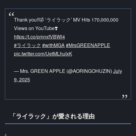
Thank you!!🤣 ‘ライラック’ MV Hits 170,000,000
Views on YouTube❣️
https://t.co/pmnxfVBWl4
#ライラック
#withMGA
#MrsGREENAPPLE
pic.twitter.com/UetMLhuIxK
— Mrs. GREEN APPLE (@AORINGOHUZIN)
July
9, 2025
「ライラック」が愛される理由