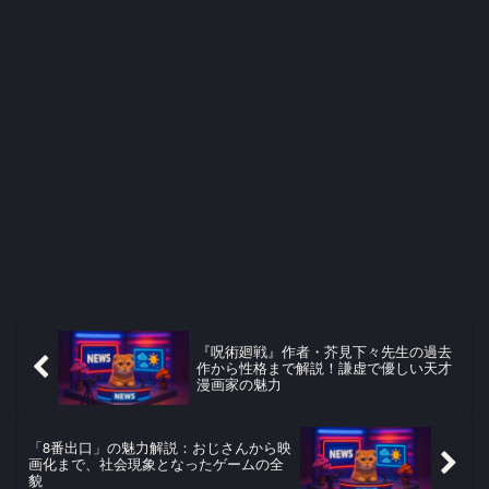
『呪術廻戦』作者・芥見下々先生の過去
作から性格まで解説！謙虚で優しい天才
漫画家の魅力
「8番出口」の魅力解説：おじさんから映
画化まで、社会現象となったゲームの全
貌