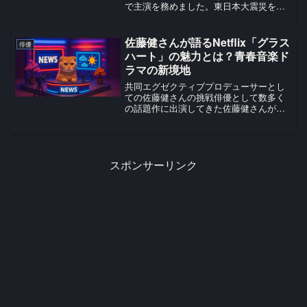
で主演を務めました。東日本大震災を背
景にした作品で、宮城県出身の八乙女さ
んにとっても、特別な意味を持つ舞台に
なったと思います。共演には福田悠太さ
佐藤健さんが語るNetflix「グラス
俳優
ん、藤...
ハート」の魅力とは？青春音楽ド
ラマの新境地
共同エグゼクティブプロデューサーとし
ての佐藤健さんの挑戦俳優として数多く
の話題作に出演してきた佐藤健さんが、
新たな領域に挑戦している。それが
Netflixシリーズ「グラスハート」での共
同エグゼクティブプロデューサーとして
の活動です。本作は、...
スポンサーリンク