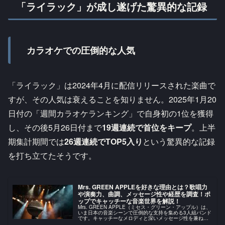
「ライラック」が成し遂げた驚異的な記録
カラオケでの圧倒的な人気
「ライラック」は2024年4月に配信リリースされた楽曲で
すが、その人気は衰えることを知りません。2025年1月20
日付の「週間カラオケランキング」で自身初の1位を獲得
し、その後5月26日付まで
19週連続で首位をキープ
。上半
期集計期間では
26週連続でTOP5入り
という驚異的な記録
を打ち立てたそうです。
Mrs. GREEN APPLEを好きな理由とは？歌唱力
や演奏力、曲調、メッセージ性や経歴を調査！ポ
ップでキャッチーな音楽世界を解説！
Mrs. GREEN APPLE（ミセス・グリーン・アップル）は、
いま日本の音楽シーンで圧倒的な支持を集める3人組バンド
です。キャッチーなメロディと深いメッセージ性を兼ね備
えた楽曲は、若者を中心に幅広い世代へ浸透し、ストリー