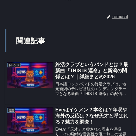
remucat
関連記事
終活クラブというバンドとは？最
トレンド
新曲『THIS IS 運命』と新潟の関
係とは？｜詳細まとめ2026
日本語ロックバンドの終活クラブは、地
元新潟のテレビ番組のエンディングテー
マとなる新曲『THIS IS 運命』の配信リ
リースを発表しました。また、日本テレ
ビ「バズリズム02」の恒例企画『今年コ
レがバズるぞ！2026』で第3位に選ばれて
Eveはイケメン？本名は？年収や
音楽
おり、今後の躍進が注目されています。
海外の反応は？なぜ天才と呼ばれ
終活クラブ 新曲『THIS IS 運命』配信決
る？魅力を調査！
定についての最新情報、ファンの反応、
今後の展望など詳しく解説しています。
Eveが「天才」と称される理由を深掘
り！その独特な音楽性や唯一無二の世界