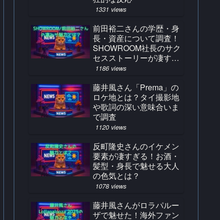
1331 views
前田裕二さんの学歴・身
長・資産について調査！
SHOWROOM社長のサク
セスストーリーが凄すぎ
る！
1186 views
藤井風さん「Prema」の
ロケ地とは？タイ撮影地
や歌詞の深い意味合いま
で調査
1120 views
反町隆史さんのイケメン
要素が凄すぎる！お酒・
髪型・身長で魅せる大人
の色気とは？
1078 views
藤井風さんがロラパルー
ザで魅せた！海外ファン