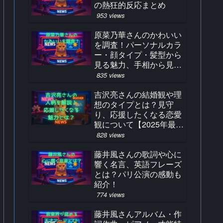
の熱狂的反応まとめ
953 views
原菜乃華さんのかわいい
を調査！パーソナルカラ
ー・顔タイプ・髪型から
見る魅力、手相から見る
占い結果とは？
835 views
吉沢亮さんの結婚観や理
想のタイプとは？見守
り、応援したくなる恋愛
観について【2025年最
新】
828 views
藤井風さんの歌詞や心に
響く名言、英語フレーズ
とは？パリ公演の感動も
紹介！
774 views
藤井風さんアルバム・作