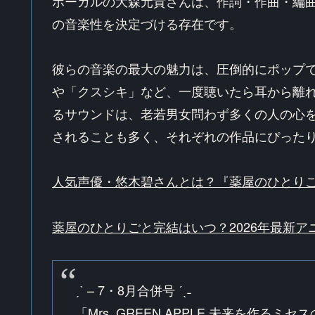
ボーカルの大森元貴さんは、作詞・作曲・編曲まで
の音楽性を決定づける存在です。
彼らの音楽の最大の魅力は、圧倒的にポップ
や「クスシキ」など、一度聴いたら耳から離
るサウンドは、老若男女問わず多くの人の心
されることも多く、それぞれの作品にぴった
人気声優・悠木碧さんとは？『薬屋のひとり
薬屋のひとりごと完結はいつ？2026年最新
ˏˋ – 7・8月合併号 ˊˎ˗
「Mrs. GREEN APPLE 未来を作るミセ