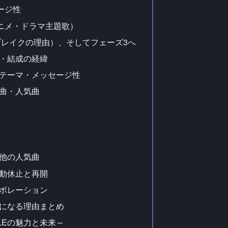
ージ性
ニメ・ドラマ主題歌）
ブレイクの理由）、そしてフェーズ3へ
背景・結成の経緯
の歌詞テーマ・メッセージ性
代表曲・人気曲
その他の人気曲
の活動休止と再開
コラボレーション
が好きになる理由まとめ
PPLEの魅力と未来～