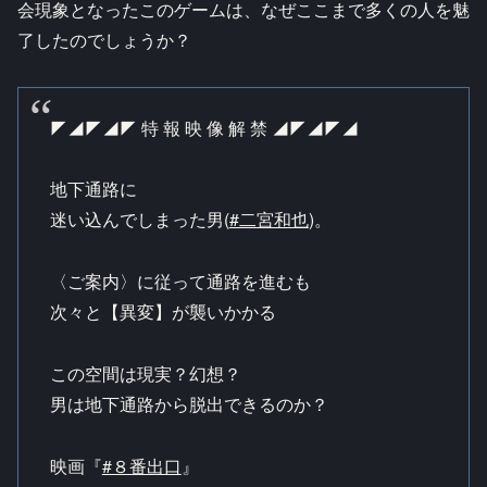
会現象となったこのゲームは、なぜここまで多くの人を魅
了したのでしょうか？
◤◢◤◢◤ 特 報 映 像 解 禁 ◢◤◢◤◢
地下通路に
迷い込んでしまった男(
#二宮和也
)。
〈ご案内〉に従って通路を進むも
次々と【異変】が襲いかかる
この空間は現実？幻想？
男は地下通路から脱出できるのか？
映画『
#８番出口
』