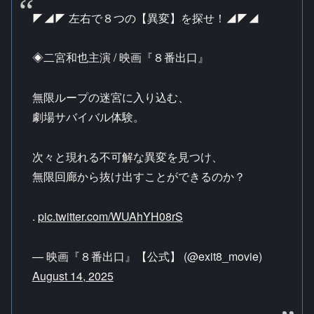
◤◢◤ 左右で８つの【異変】を探せ！◢◤◢
◈二宮和也主演 / 映画『８番出口』
無限ループの迷宮に入り込む、
劇場サバイバル体験。
次々と現れる不可解な異変を見つけ、
無限回廊から抜け出すことができるのか？
.
pic.twitter.com/WUAhYH08rS
— 映画『８番出口』【公式】 (@exit8_movie)
August 14, 2025