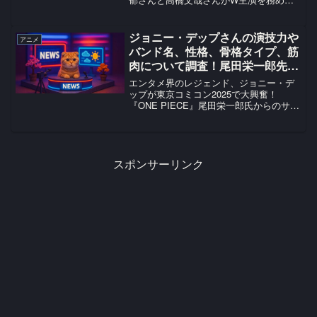
原作ファンのみならず多くの映画ファン
を魅了しました。本作は、高木さんと西
片の中学生時代から10年後を描いたオリ
ジョニー・デップさんの演技力や
アニメ
ジナルストーリーで...
バンド名、性格、骨格タイプ、筋
肉について調査！尾田栄一郎先生
からのサプライズ、平田広明さん
エンタメ界のレジェンド、ジョニー・デ
との関係にも迫る！
ップが東京コミコン2025で大興奮！
『ONE PIECE』尾田栄一郎氏からのサプ
ライズ暖簾に喜びを爆発させた感動の瞬
間を徹底解説！ファン必見の裏話も満載
です。
スポンサーリンク