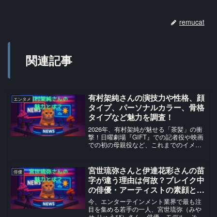
remucat
関連記事
有村架純さんの演技力や性格、顔
エンタメ
タイプ、パーソナルカラー、骨格
タイプなど魅力を調査！
2026年、有村架純が魅せる「茶髪」の衝
撃！日曜劇場『GIFT』での記者役や映画
での初の母親役など、これまでのイメー
ジを覆し進化し続ける彼女の演技力と素
顔の魅力を徹底解説します。
宮世琉弥さんと伊達花彩さんの苗
俳優
字が違う理由は何故？ブレイク中
の俳優・アーティストの素顔と家
族愛を調査
今、エンターテインメント業界で最も注
目を集める若手の一人、宮世琉弥（みや
せ りゅうび）さん。俳優、モデル、そし