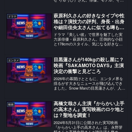
てシンガーとしても多岐にわたる活躍を
見せています。今回は、彼のプロフィー
ルから、家族との温かい絆、そしてこれ
萩原利久さんの好きなタイプや性
ドラマ
までの輝かしいキャリア...
格は？演技力の評判、身長・出身
や細田佳央太さんに似てる噂も解
説！
ドラマ『美しい彼』で世界を魅了した実
力派俳優・萩原利久さん。圧倒的な小顔
と178cmのスタイル、気になる好きなタ
イプや男前すぎる恋愛観、細田佳央太さ
んに激似の噂まで、その底知れぬ魅力を
徹底解剖します！
目黒蓮さんが140kgの殺し屋に？
エンタメ
映画『SAKAMOTO DAYS』主演
決定の衝撃と見どころ
2026年の幕開けとともに、エンタメ界を
揺るがす大きなニュースが飛び込んでき
ました。Snow Manの目黒蓮さんが、人気
コミック『SAKAMOTO DAYS』の実写映
画で主演を務めることが決定。ファンの
みならず映画ファンからも、驚きと期待
高橋文哉さん主演『からかい上手
映画
の...
の高木さん』実写映画のロケ地と
は？聖地を調査！
2024年5月31日に公開された実写映画
『からかい上手の高木さん』は、永野芽
郁さんと高橋文哉さんがW主演を務め、