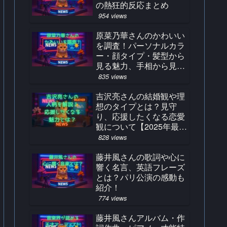
の熱狂的反応まとめ
954 views
原菜乃華さんのかわいい
を調査！パーソナルカラ
ー・顔タイプ・髪型から
見る魅力、手相から見る
占い結果とは？
835 views
吉沢亮さんの結婚観や理
想のタイプとは？見守
り、応援したくなる恋愛
観について【2025年最
新】
828 views
藤井風さんの歌詞や心に
響く名言、英語フレーズ
とは？パリ公演の感動も
紹介！
774 views
藤井風さんアルバム・作