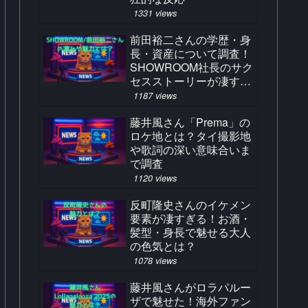
1331 views
前田裕二さんの学歴・身
長・資産について調査！
SHOWROOM社長のサク
セスストーリーが凄すぎ
る！
1187 views
藤井風さん「Prema」の
ロケ地とは？タイ撮影地
や歌詞の深い意味合いま
で調査
1120 views
反町隆史さんのイケメン
要素が凄すぎる！お酒・
髪型・身長で魅せる大人
の色気とは？
1078 views
藤井風さんがロラパルー
ザで魅せた！海外ファン