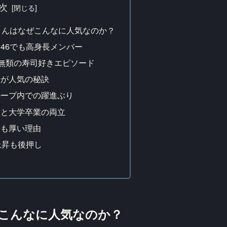
次
さんはなぜこんなに人気なのか？
坂46でも高身長メンバー
！無類の寿司好きエピソード
格が人気の秘訣
ループ内での躍進ぶり
業と大学卒業の両立
持も厚い理由
上昇も後押し
ぜこんなに人気なのか？