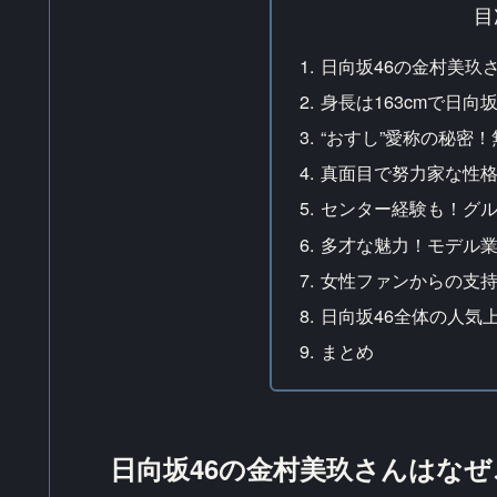
目
日向坂46の金村美玖
身長は163cmで日向
“おすし”愛称の秘密
真面目で努力家な性
センター経験も！グ
多才な魅力！モデル
女性ファンからの支
日向坂46全体の人気
まとめ
日向坂46の金村美玖さんはな