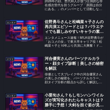
2026年の顔、杢代和人が放つ圧倒的な存
在感次世代を担うグループ「原因は自分
にある。」のメンバーとして活動しなが
ら、俳優としても急成長を遂げている杢
代和人さんが、2026年のエンタメ界で大
きな注目を集めています。2026年の顔候
佐野勇斗さんと松嶋菜々子さんの
エンタメ
補とも言える...
再共演エピソードとは？バラエテ
ィでも親しみやすいキャラの素に
迫る！
エンタメニュース速報！M!LK佐野勇斗が
「おコメの女」で東大卒キャリア役！松
嶋菜々子と10年ぶり共演に大興奮！ドラ
マの見どころを徹底解説！#おコメの女 #
佐野勇斗
河合優実さんのパーソナルカラ
ドラマ
ー・顔タイプ診断｜美しさの秘密
を解説
俳優として大ブレイク中の河合優実さん
の美しさの秘密を、パーソナルカラー、
顔タイプ分析の観点から詳しく解説しま
す。河合優実さんの基本プロフィール河
合優実（かわいゆうみ）さんは、2000年
12月19日生まれの日本の俳優です。東京
小栗旬さん？もしモンハンワイル
エンタメ
都出身で、身長は...
ズが実写化されたらキャストは？
勝手に予想！大剣を担ぐ姿が見た
い！