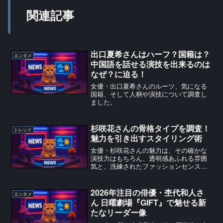
関連記事
出口夏希さんはハーフ？国籍は？
エンタメ
中国語を話せる演技を出来るのは
なぜ？に迫る！
女優・出口夏希さんのルーツ、気になる
国籍、そして人柄や演技について調査し
ました。
杉咲花さんの骨格タイプを調査！
トレンド
魅力を引き出すスタイリング術
女優・杉咲花さんの魅力は、その確かな
演技力はもちろん、透明感あふれる雰囲
気と、洗練されたファッションセンスに
もあります。多くの人々を惹きつける彼
女のスタイルは、一体どのような骨格タ
イプに基づいているのでしょうか？本記
2026年注目の俳優・杢代和人さ
エンタメ
事では、杉咲花さんの骨格...
ん 日曜劇場『GIFT』で魅せる新
たなリーダー像