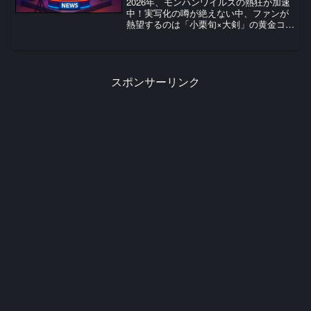
2026年、モンハンワイルズの熱狂が加速
中！実写化の噂が絶えない中、ファンが
熱望するのは「小栗旬×大剣」の黄金コン
ビ。海外の反応や過去の実写化実績か
ら、なぜ彼が選ばれるのか徹底考察。最
新アプデ情報と共に、理想のキャスティ
ングを深掘りします。
スポンサーリンク