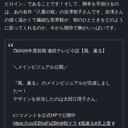
ヒロイン」であることです！そして、脚本を手掛けるの
は、あの名作『八重の桜』の吉澤智子さんです。吉澤さん
の描く温かくて繊細な世界観が、朝のひとときをどのよう
に彩ってくれるのか、今から期待で胸がいっぱいです。
📺2026年度前期 連続テレビ小説【風、薫る】
＼メインビジュアル公開／
『風、薫る』 のメインビジュアルが完成しまし
た〜！
デザインを担当したのは太田江理子さん。
👉コメントを公式HPで公開中
https://t.co/EBhqFsZBhi
#朝ドラ
#風薫る
#見上愛
#