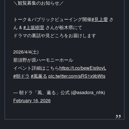
＼観覧募集のお知らせ／
トーク＆パブリックビューイング開催
#見上愛
さ
ん &
#上坂樹里
さんが栃木県にて
ドラマの裏話や見どころをお届けします
2026/4/4(土)
那須野が原ハーモニーホール
イベント詳細はこちら
https://t.co/bewEjs9ovL
#朝ドラ
#風薫る
pic.twitter.com/aRS1x9bWis
— 朝ドラ「風、薫る」公式 (@asadora_nhk)
February 16, 2026