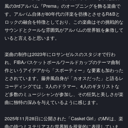
風の3rdアルバム『Prema』のオープニングを飾る楽曲で
す。アルバム自体が80年代の洋楽を彷彿とさせるR&Bと
ロックの融合を特徴としており、この楽曲はその挑戦的な
サウンドとクールな雰囲気がアルバムの世界観を象徴して
いると言えると思います。
楽曲の制作は2023年にロサンゼルスのスタジオで行わ
れ、FIBAバスケットボールワールドカップのテーマ曲制
作というアイデアから「スポーティー」な要素も加わった
とされています。藤井風自身が「カオスだった」と語るレ
コーディングでは、3人のドラマー、4人のギタリストな
ど多数のミュージシャンが参加し、その狂気と美しさが楽
曲に独特の深みを与えているように感じます。
2025年11月28日に公開された「Casket Girl」のMVは、楽
曲の持つミステリアスな世界観を視覚的に表現していま