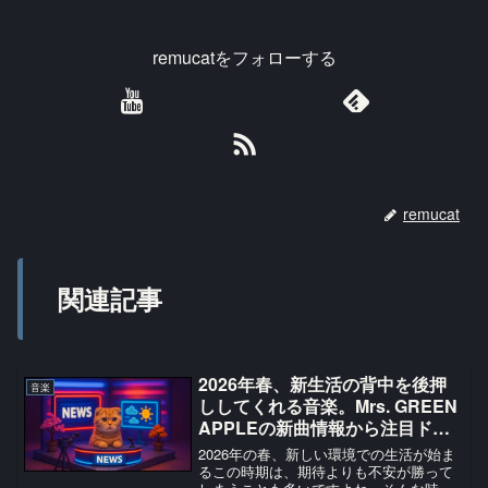
remucatをフォローする
remucat
関連記事
2026年春、新生活の背中を後押
音楽
ししてくれる音楽。Mrs. GREEN
APPLEの新曲情報から注目ドラ
マまで
2026年の春、新しい環境での生活が始ま
るこの時期は、期待よりも不安が勝って