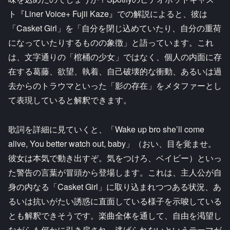
ト『Liner Voice+ Fujii Kaze』での解説によると、彼は
「Casket Girl」を「自分を閉じ込めていたり、自分の重荷
になっていたりするものの象徴」と語っています。これ
は、文字通りの「棺桶の少女」ではなく、個人の内面に存
在する葛藤、欲望、執着、自己破壊的な衝動、あるいは過
去からのトラウマといった「影の存在」をメタファーとし
て表現していると解釈できます。
歌詞を詳細に見ていくと、「Wake up bro she’ll come
alive, You better watch out, baby」（おい、目を覚ませ。
彼女は本気で動き出すぞ。気をつけろ、ベイビー）といっ
た警告の言葉が冒頭から登場します。これは、主人公が自
身の内なる「Casket Girl」に取り込まれつつある状況、あ
るいは抗いがたい誘惑に直面している様子を示唆している
とも解釈できそうです。楽曲全体を通して、自由を渇望し
ながらも何かに引き戻され、逃げられないというテーマが