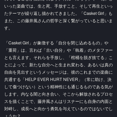
いった楽曲では、生と死、手放すこと、そして再生といっ
たテーマが繰り返し描かれてきました。「Casket Girl」も
また、この藤井風さんの哲学と深く繋がっていると思いま
す。
「Casket Girl」が象徴する「自分を閉じ込めるもの」や
「重荷」は、言わば「古い自分」や「執着」のメタファー
とも言えます。それらを手放し、「棺桶を脱ぎ捨てる」こ
とによって、新たな自分へと生まれ変わる、あるいは真の
自由を見出すというメッセージは、彼のこれまでの楽曲に
共通する「HELP EVER HURT NEVER」（常に助け、決
して傷つけない）という精神性にも通じるものである気が
します。内なる闇と向き合い、そこから解放されるプロセ
スを描くことで、藤井風さんはリスナーにも自身の内面と
対峙し、成長へと向かう勇気を与えているのではないでし
ょうか？