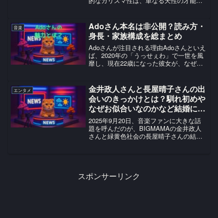
的なカリスマ性は、単なる天性の才能だ
けでは説明がつきません。見る者を一瞬
で釘付けにするビジュアルの説得力は、
ルイ・ヴィトンのアンバサダーとしてフ
Adoさん本名は非公開？読み方・
音楽
ロントロウに立つ...
身長・家族構成を総まとめ
Adoさんが注目される理由Adoさんといえ
ば、2020年の「うっせぇわ」で一世を風
靡し、現在22歳になった彼女が、なぜ世
界的に注目を集めているのでしょうか？
その秘密は、年齢を重ねても成長し続け
る圧倒的な魅力と成功への思考法にある
金井政人さんと長屋晴子さんの出
エンタメ
と思います。...
会いのきっかけとは？馴れ初めや
なぜお似合いなのかなど結婚につ
いて調査！
2025年9月20日、音楽ファンに大きな話
題を呼んだのが、BIGMAMAの金井政人
さんと緑黄色社会の長屋晴子さんの結婚
発表です 。実力派バンドのボーカル同士
ということもあり、「出会いのきっかけ
は？」「馴れ初めは？」「なぜお似合い
なの？」と気...
スポンサーリンク