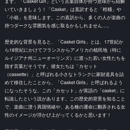
まず、「Casket Girl」という言葉自体が持つ意味から紐解
いていきましょう！「Casket」は直訳すると「棺桶」や
「小箱」を意味します。この直訳から、多くの人が楽曲の
持つダークな雰囲気を感じ取るかもしれません…。
歴史的な背景を見ると、「Casket Girls」とは、17世紀か
ら18世紀にかけてフランスからアメリカの植民地（特に
ルイジアナ州ニューオーリンズ）に渡った若い女性たちを
指す言葉だそうです。彼女たちは「カセット
（cassette）」と呼ばれる小さなトランクに家財道具を詰
めて移住したことから、「Casket Girls」と呼ばれるよう
になったそうな。この「カセット」が英語の「casket」に
転訛したという説があります。この歴史的背景を知ること
で、楽曲に漂う異国情緒や、ある種の運命に翻弄される女
性のイメージが浮かび上がってくるかと思います！