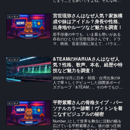
しまうことも多いですよね。そんな時、
ふと耳にする音楽が、凍っていた心を溶
かしてくれることがあります。特に今シ
ーズン、多くの人の朝を支えてくれそう
宮世琉弥さんはなぜ人気？家族構
エンタメ
なのがMrs. GR...
成や妹はアイドル？身長や性格、
出身地やルーツなど魅力を調査！
若手俳優の中でも、いま最も勢いがある
存在のひとりが宮世琉弥さんです。ドラ
マ、映画、音楽活動に加えて、バラエテ
ィでも自然体の魅力を見せることで、幅
広い層から支持を集めています。この記
事では、宮世琉弥さんがなぜ人気なのか
&TEAMのHARUAさんはなぜ人
エンタメ
を中心に、家族構成、妹の...
気？性格、歌声、本名、経歴や特
技など魅力を調査！
2022年12月に日本・韓国・台湾出身の9
人で華々しくデビューした国際派ボーイ
ズグループ「&TEAM」。その中でもひと
きわ透明感のある存在として注目されて
いるメンバーの一人、HARUAさん（ハル
ア）について、初心者の方にもわかりや
平野紫耀さんの骨格タイプ・パー
エンタメ
すく魅力を...
ソナルカラー診断！ヴィトンを着
こなすビジュアルの秘密
Number_iとして世界を舞台に活動の幅を
広げている平野紫耀さん。彼の放つ圧倒