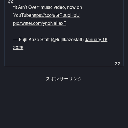
“It Ain’t Over” music video, now on
YouTube
https://t.co/95rP0uoH0U
pic.twitter.com/ynqNaliexF
— Fujii Kaze Staff (@fujiikazestaff)
January 16,
2026
スポンサーリンク