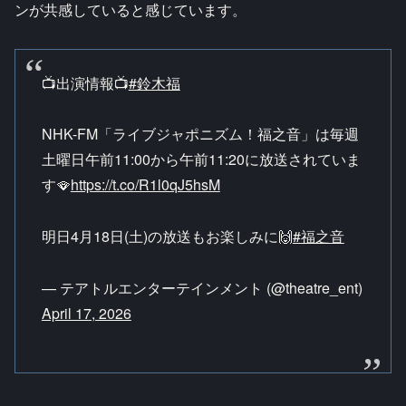
ンが共感していると感じています。
📺出演情報📺
#鈴木福
NHK-FM「ライブジャポニズム！福之音」は毎週
土曜日午前11:00から午前11:20に放送されていま
す🪭
https://t.co/R1l0qJ5hsM
明日4月18日(土)の放送もお楽しみに🙌
#福之音
— テアトルエンターテインメント (@theatre_ent)
April 17, 2026