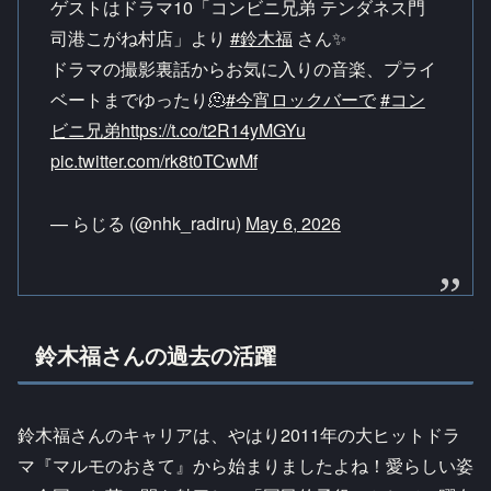
ゲストはドラマ10「コンビニ兄弟 テンダネス門
司港こがね村店」より
#鈴木福
さん✨
ドラマの撮影裏話からお気に入りの音楽、プライ
ベートまでゆったり🫠
#今宵ロックバーで
#コン
ビニ兄弟
https://t.co/t2R14yMGYu
pic.twitter.com/rk8t0TCwMf
— らじる (@nhk_radiru)
May 6, 2026
鈴木福さんの過去の活躍
鈴木福さんのキャリアは、やはり2011年の大ヒットドラ
マ『マルモのおきて』から始まりましたよね！愛らしい姿