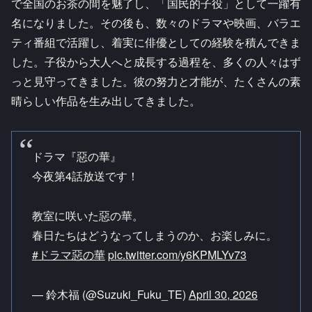
で全国のお茶の間を魅了し、「国民的子役」として一躍有
名になりました。その後も、数々のドラマや映画、バラエ
ティ番組で活躍し、着実に俳優としての経験を積んできま
した。子役から大人へと成長する過程を、多くの人々はず
っと見守ってきました。彼の努力と才能が、たくさんの素
晴らしい作品を生み出してきました。
ドラマ『惡の華』
今夜第4話放送です！
教室に咲いた惡の華。
春日たちはどうなってしまうのか、お楽しみに。
#ドラマ惡の華
pic.twitter.com/y6KPMLYv73
— 鈴木福 (@Suzuki_Fuku_TE)
April 30, 2026