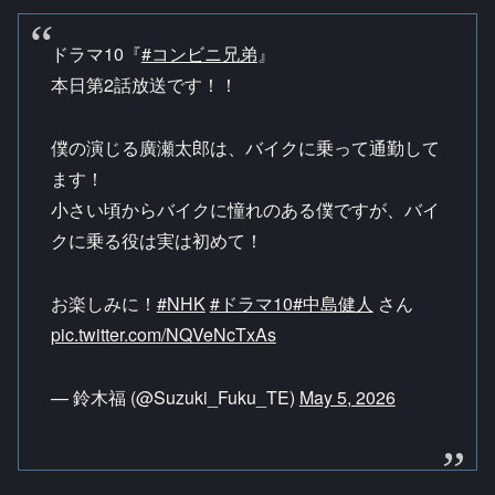
ドラマ10『
#コンビニ兄弟
』
本日第2話放送です！！
僕の演じる廣瀬太郎は、バイクに乗って通勤して
ます！
小さい頃からバイクに憧れのある僕ですが、バイ
クに乗る役は実は初めて！
お楽しみに！
#NHK
#ドラマ10
#中島健人
さん
pic.twitter.com/NQVeNcTxAs
— 鈴木福 (@Suzuki_Fuku_TE)
May 5, 2026