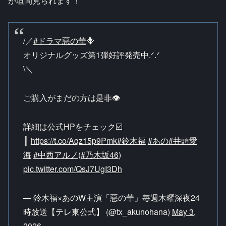
が垣間見られます！
/／
#ドラマ惡の華
🪻
オリジナルグッズ第1弾好評発売中.ᐟ.ᐟ
\＼
ご購入がまだの方は是非👁️
詳細は公式HPをチェック☑️
║
https://t.co/Aqz15p9Pmk
#鈴木福
#あの
#井頭愛
海
#中西アルノ
(
#乃木坂46
)
pic.twitter.com/QsJ7UgI3Dh
— 鈴木福×あのW主演「惡の華」毎週木曜深夜24
時放送【テレ東公式】 (@tx_akunohana)
May 3,
2026