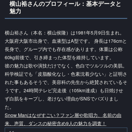
横山裕さんのプロフィール：基本データと
魅力
横山裕さん（本名：横山侯隆）は1981年5月9日生まれ。
大阪府大阪市出身で、血液型はA型です。 身長は176cmと
長身で、グループ内でも存在感があります。体重は公称
60kg前後で、引き締まった体型を維持しています。
彼の魅力は歌や演技だけでなく、色白でツルツルの美肌。
科学検証でも「皮脂酸化なし・色素沈着少ない」と証明さ
れた事もあるそうで、美容科の先生から絶賛されているそ
うです。24時間テレビ完走後（105km達成）も日焼けせ
ず白肌をキープし、老けない理由がSNSでバズりまし
た。
Snow Manはなぜすごい？ファン層や歌唱力、名前の由
来、声質、ダンスの秘密含め9人の魅力を調査！