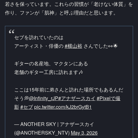
若さを保っています。これらの習慣が「老けない体質」を
作り、ファンが「肌神」と呼ぶ理由だと思います。
セブを訪れていたのは
アーティスト・俳優の
#横山裕
さんでした👀🌟
ギターの名産地、マクタンにある
老舗のギター工房に訪れます🎶
ここは15年前に弟さんと訪れた場所でもあるんだ
そう💭
@Infinity_rJP
#アナザースカイ
#Pixelで撮
影
#セブ
pic.twitter.com/kJ2brGytB1
— ANOTHER SKY | アナザースカイ
(@ANOTHERSKY_NTV)
May 3, 2026