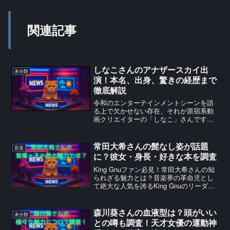
関連記事
しなこさんのアナザースカイ出
未分類
演！本名、出身、驚きの経歴まで
徹底解説
令和のエンターテインメントシーンを語
る上で欠かせない存在、それが原宿系動
画クリエイターの「しなこ」さんです。
彼女のカラフルで独創的な世界観は、特
に小中学生を中心に絶大な支持を集め、
その活躍はYouTubeの枠を超えて多岐に
常田大希さんの髭なし姿が話題
音楽
わたります。そんな...
に？彼女・身長・好きな本を調査
King Gnuファン必見！常田大希さんの知
られざる魅力とは？音楽界の革命児とし
て絶大な人気を誇るKing Gnuのリーダ
ー・常田大希さん。彼のワイルドな髭ス
タイルがトレードマークとして知られて
いますが、実は髭なしの姿も非常に注目
森川葵さんの血液型は？頭がいい
未分類
を集めてい...
との噂も調査！天才女優の運動神