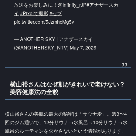
放送をお楽しみに！
@Infinity_rJP
#アナザースカ
イ
#Pixelで撮影
#セブ
pic.twitter.com/5JzmhcMg5v
— ANOTHER SKY | アナザースカイ
(@ANOTHERSKY_NTV)
May 7, 2026
横山裕さんはなぜ肌がきれいで老けない？
美容健康法の全貌
横山裕さんの美肌の最大の秘密は「サウナ愛」。週3〜4
回のジム通いで、12分サウナ→水風呂→10分サウナ→水
風呂のルーティンを欠かさないという情報があります。