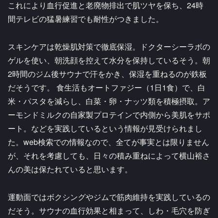
これにより血行促進と老廃物排出で肌ツヤを保ち、24時
間テレビの猛暑練習でも耐性がつきました。
スキンケアは乾燥肌対策で徹底保湿。ドクターシーラボの
ゲルを使い、朝洗顔を控えて水分を保持しているそう。朝
2時間のジム後サウナで汗をかき、保湿を重ねるのが鉄板
だそうです。 食生活もオートファジー（1日1食）で、白
米・パスタを減らし、白菜・卵・ナッツ類を積極摂取。ア
ーモンドミルクの自家製プロテインで内側から美肌をサポ
ート。などを実践しているという情報が見受けられまし
た。web検索での情報なので、全てが事実とは限りません
が、それを考慮しても、日々の積み重ねによって横山裕さ
んの美は保たれていると思います。
運動面ではボクシングやジムで筋肉維持を実践しているの
だそう。サウナの血行効果と相まって、しわ・毛穴を防ぎ