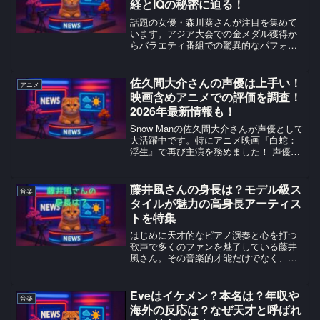
経とIQの秘密に迫る！
話題の女優・森川葵さんが注目を集めて
います。アジア大会での金メダル獲得か
らバラエティ番組での驚異的なパフォー
マンスまで、彼女の多才ぶりは一体どこ
から来るのでしょうか。今回は、森川葵
さんの血液型から運動神経、そして頭脳
佐久間大介さんの声優は上手い！
アニメ
明晰な理由まで、あらゆる...
映画含めアニメでの評価を調査！
2026年最新情報も！
Snow Manの佐久間大介さんが声優として
大活躍中です。特にアニメ映画『白蛇：
浮生』で再び主演を務めました！ 声優の
上手さやファン評価、過去作から2026年
最新情報を徹底調査しました。佐久間大
介さんが再び主人公声優に！Snow Manの
藤井風さんの身長は？モデル級ス
音楽
佐...
タイルが魅力の高身長アーティス
トを特集
はじめに天才的なピアノ演奏と心を打つ
歌声で多くのファンを魅了している藤井
風さん。その音楽的才能だけでなく、
181cmという驚きの高身長も大きな魅力
の一つです。本記事では、藤井風さんの
身長に関する詳細情報と、その高身長が
Eveはイケメン？本名は？年収や
音楽
もたらす魅力について詳...
海外の反応は？なぜ天才と呼ばれ