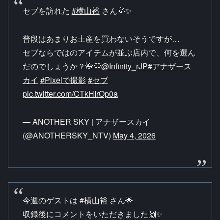
セブを訪れた
#横山裕
さん🌞✨
普段はあまりお土産を買わないそうですが…
セブならではのアイテムが並ぶ店内で、何を選ん
だのでしょうか？🌺💭
@Infinity_rJP
#アナザース
カイ
#Pixelで撮影
#セブ
pic.twitter.com/CTkHIrOp0a
— ANOTHER SKY | アナザースカイ
(@ANOTHERSKY_NTV)
May 4, 2026
今週のゲストは
#横山裕
さん🌟
収録後にコメントをいただきました🙌✨