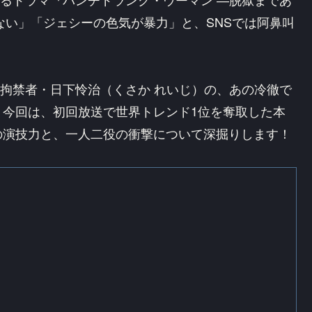
ない」「ジェシーの色気が暴力」と、SNSでは阿鼻叫
未決拘禁者・日下怜治（くさか れいじ）の、あの冷徹で
。今回は、初回放送で世界トレンド1位を奪取した本
の演技力と、一人二役の衝撃について深掘りします！