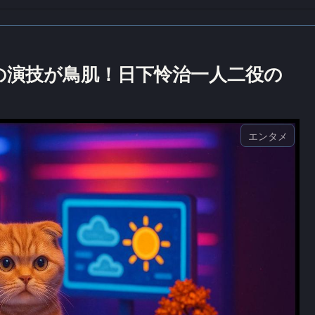
の演技が鳥肌！日下怜治一人二役の
エンタメ