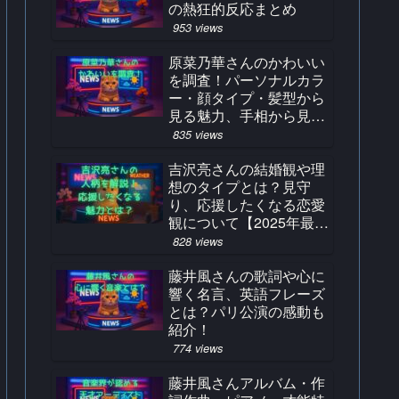
の熱狂的反応まとめ
953 views
原菜乃華さんのかわいい
を調査！パーソナルカラ
ー・顔タイプ・髪型から
見る魅力、手相から見る
占い結果とは？
835 views
吉沢亮さんの結婚観や理
想のタイプとは？見守
り、応援したくなる恋愛
観について【2025年最
新】
828 views
藤井風さんの歌詞や心に
響く名言、英語フレーズ
とは？パリ公演の感動も
紹介！
774 views
藤井風さんアルバム・作