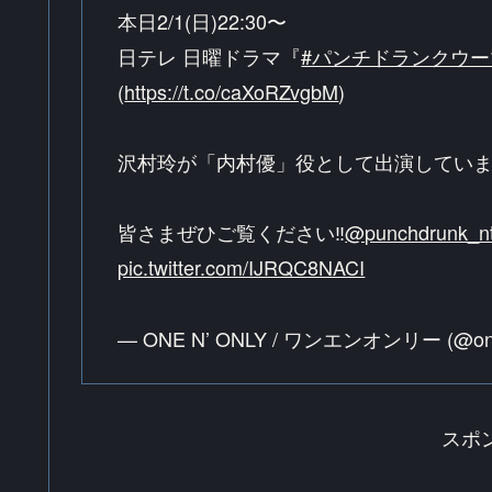
本日2/1(日)22:30〜
日テレ 日曜ドラマ『
#パンチドランクウー
(
https://t.co/caXoRZvgbM
)
沢村玲が「内村優」役として出演していま
皆さまぜひご覧ください‼️
@punchdrunk_n
pic.twitter.com/IJRQC8NACI
— ONE N’ ONLY / ワンエンオンリー (@onen
スポ