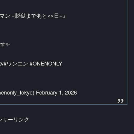
マン
−脱獄まであと××日−』
す✨
tv
#ワンエン
#ONENONLY
only_tokyo)
February 1, 2026
ンサーリンク