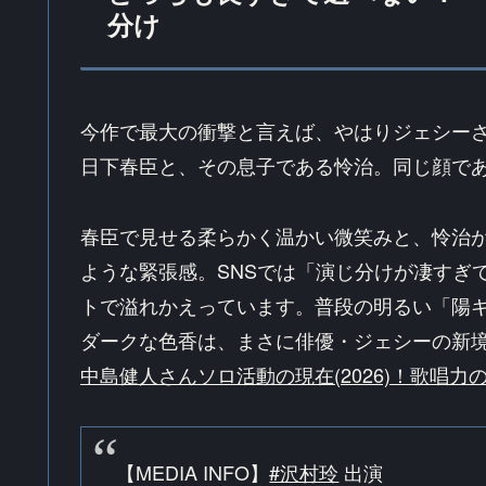
分け
今作で最大の衝撃と言えば、やはりジェシー
日下春臣と、その息子である怜治。同じ顔で
春臣で見せる柔らかく温かい微笑みと、怜治
ような緊張感。SNSでは「演じ分けが凄すぎ
トで溢れかえっています。普段の明るい「陽
ダークな色香は、まさに俳優・ジェシーの新
中島健人さんソロ活動の現在(2026)！歌唱
【MEDIA INFO】
#沢村玲
出演