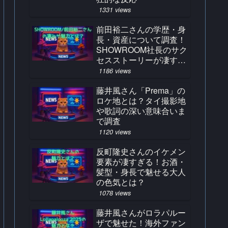
1331 views
前田裕二さんの学歴・身
長・資産について調査！
SHOWROOM社長のサク
セスストーリーが凄すぎ
る！
1186 views
藤井風さん「Prema」の
ロケ地とは？タイ撮影地
や歌詞の深い意味合いま
で調査
1120 views
反町隆史さんのイケメン
要素が凄すぎる！お酒・
髪型・身長で魅せる大人
の色気とは？
1078 views
藤井風さんがロラパルー
ザで魅せた！海外ファン