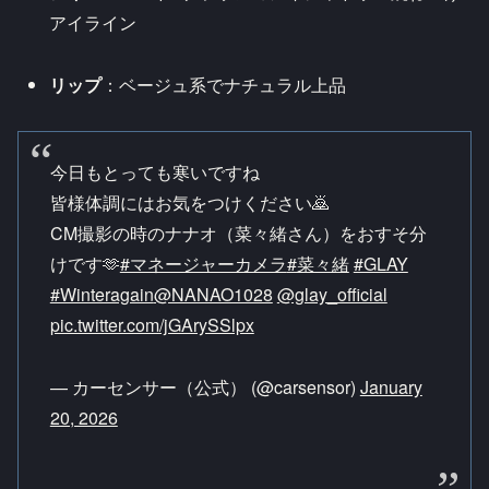
アイライン
リップ
：ベージュ系でナチュラル上品
今日もとっても寒いですね​
皆様体調にはお気をつけください🙇​
CM撮影の時のナナオ（菜々緒さん）をおすそ分
けです🫶​
#マネージャーカメラ
#菜々緒
​​
#GLAY
#Winteragain
@NANAO1028
@glay_official
pic.twitter.com/jGArySSlpx
— カーセンサー（公式） (@carsensor)
January
20, 2026