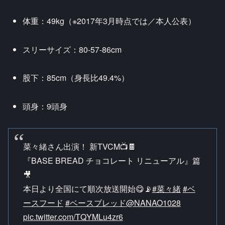
体重：49kg（※2017年3月時点では／本人公表）
スリーサイズ：80-57-86cm
股下：85cm（身長比49.4%）
頭身：9頭身
菜々緒さん出演！ 新TVCM📺🍫
『BASE BREAD チョコレート リニューアル』篇
🎥
本日より全国にて順次放送開始😋📡
#菜々緒
#ベ
ースフード
#ベースブレッド
@NANAO1028
pic.twitter.com/TQYMLu4zr6