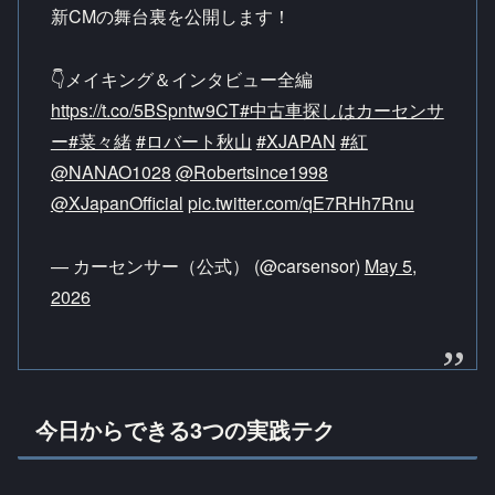
新CMの舞台裏を公開します！​
👇メイキング＆インタビュー全編​
https://t.co/5BSpntw9CT
#中古車探しはカーセンサ
ー
#菜々緒
#ロバート秋山
​
#XJAPAN
#紅
@NANAO1028
@Robertsince1998
@XJapanOfficial
pic.twitter.com/qE7RHh7Rnu
— カーセンサー（公式） (@carsensor)
May 5,
2026
今日からできる3つの実践テク