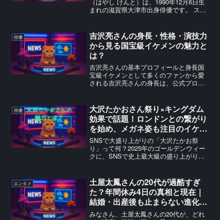
（はやし けんと）は、1990年12月6日生
まれの滋賀県大津市出身俳優です。 スタ
ーダストプロモーション所属で、2007年
の映画『バッテリー』で主演デビューを
果たしました。 妻は元AKB48の大島優子
吉沢亮さんの身長・性格・演技力
俳優
さんで...
から見る国宝級イケメンの魅力と
は？
吉沢亮さんの基本プロフィールと身長国
宝級イケメンとして多くのファンから愛
される吉沢亮さんの身長は、公式プロフ
ィールでは171cmとなっています。1994
年2月1日生まれで、血液型はB型、東京
都出身の俳優として活動しています。吉
大沢たかおさん祭り×キングダム
俳優
沢さんの身長に...
効果で話題！ロンドンとの繋がり
を始め、メガネ姿も注目のイケメ
ン俳優の現在とは？
SNSで大盛り上がりの「大沢たかお祭
り」って何？2025年のゴールデンウィー
クに、SNSで史上最大級の盛り上がりを
見せた「大沢たかお祭り」。この現象
は、俳優の大沢たかおさんが映画『キン
グダム』で演じる王騎将軍の画像を使っ
土屋太鳳さんの20代が過酷すぎ
エンタメ
て、主に子育てママた...
た？年間休み4日の真相と現在｜
結婚・出産後も止まらない進化と
は？
みなさん、土屋太鳳さんの20代が、どれ