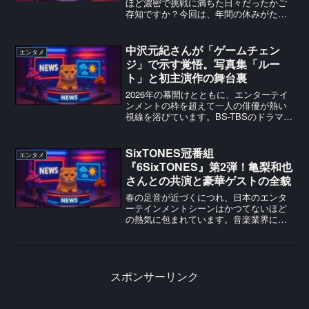
ほど濃密で挑戦に満ちた日々だったかご
存知ですか？今回は、年間の休みがたっ
た4日という驚きの事実から、女優とし
て、そして一人の女性として輝き続ける
彼女の魅力に迫ります！驚きの事実！土
中沢元紀さんが「ゲームチェン
エンタメ
屋太鳳さんの20代はまさに“挑戦の連続”だ
ジ」で示す覚悟。写真集「ルー
ったんです！
ト」と初主演作の舞台裏
2026年の幕開けとともに、エンターテイ
ンメントの枠を超えて一人の俳優が熱い
視線を浴びています。BS-TBSのドラマ
「ゲームチェンジ」で初の単独主演を飾
った中沢元紀さんです。現状を打破した
いと願いながらも一歩を踏み出せずにい
SixTONES冠番組
エンタメ
る人にとって、彼...
『6SixTONES』第2弾！亀梨和也
さんとの共演と豪華ゲストの全貌
春の足音が近づくにつれ、日本のエンタ
ーテインメントシーンはかつてないほど
の熱気に包まれています。音楽業界に目
を向ければ、米津玄師さんの『IRIS
OUT』が各種チャートで歴代級の記録を
打ち立て、Number_iの『3XL』は、世界
配信が決定...
スポンサーリンク