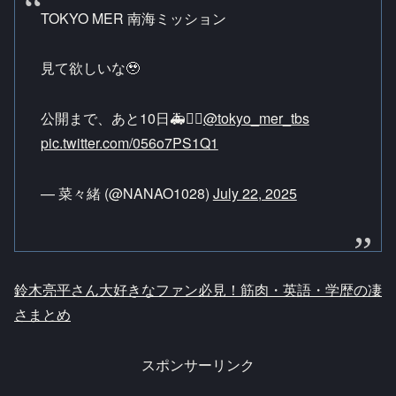
TOKYO MER 南海ミッション
見て欲しいな🥹
公開まで、あと10日🚑❤️‍🔥
@tokyo_mer_tbs
pic.twitter.com/056o7PS1Q1
— 菜々緒 (@NANAO1028)
July 22, 2025
鈴木亮平さん大好きなファン必見！筋肉・英語・学歴の凄
さまとめ
スポンサーリンク