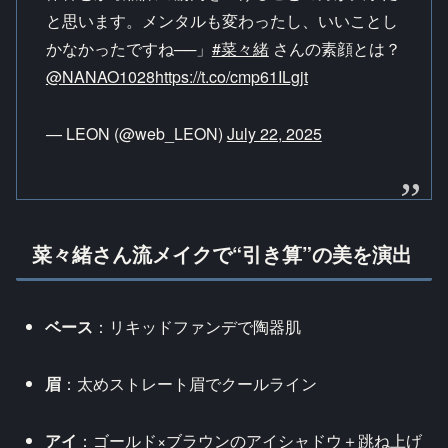
と思います。メンタルも変わったし、いいことし
かなかったですね──」
#菜々緒
さんの素顔とは？
@NANAO1028
https://t.co/cmp61ILgjt
— LEON (@web_LEON)
July 22, 2025
菜々緒さん流メイクで“引き算”の美を演出
ベース
：リキッドファンデで陶器肌
眉
：太めストレート眉でクールライン
アイ
：ゴールド×ブラウンのアイシャドウ＋跳ね上げ