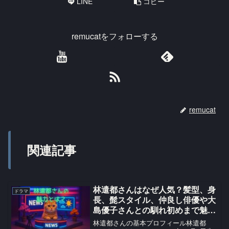
LINE
コピー
remucatをフォローする
remucat
関連記事
林遣都さんはなぜ人気？髪型、身
ドラマ
長、髭スタイル、仲良し俳優や大
島優子さんとの馴れ初めまで魅力
を調査！
林遣都さんの基本プロフィール林遣都