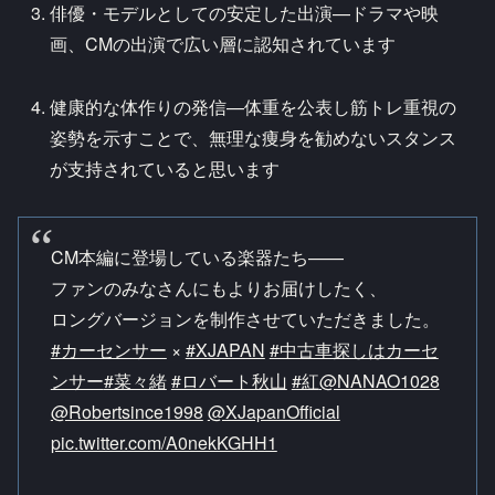
俳優・モデルとしての安定した出演—ドラマや映
画、CMの出演で広い層に認知されています
健康的な体作りの発信—体重を公表し筋トレ重視の
姿勢を示すことで、無理な痩身を勧めないスタンス
が支持されていると思います
CM本編に登場している楽器たち——​
ファンのみなさんにもよりお届けしたく、​
ロングバージョンを制作させていただきました。​
#カーセンサー
×
#XJAPAN
​
#中古車探しはカーセ
ンサー
#菜々緒
#ロバート秋山
​
#紅
@NANAO1028
@Robertsince1998
@XJapanOfficial
pic.twitter.com/A0nekKGHH1