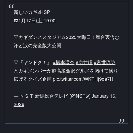
新しいカギ2HSP
📅1月17日(土)19:00
▽カギダンススタジアム2025大晦日！舞台裏含む
汗と涙の完全版大公開
▽『ヤンドク！』
#橋本環奈
#向井理
#宮世琉弥
とカギメンバーが超高級金沢グルメを賭けて繰り
広げるクイズ企画
pic.twitter.com/WKTHj9qa7H
— ＮＳＴ 新潟総合テレビ (@NSTtv)
January 16,
2026