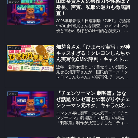
山田裕貴さんの演技力や性格は？
エンタメ
都出身で、身長は...
身長、声質、私服の魅力も徹底調
査！
2026年最新版！日曜劇場『GIFT』で活躍
中の山田裕貴さんを調査。カメレオン俳
優と言われるほどの圧倒的な演技力、
178cmのスタイル、エモーショナルな声
質、そして誰からも愛される熱い性格ま
で、その多才な魅力に迫ります！
畑芽育さん「ひまわり実写」が神
エンタメ
キャスすぎる！クレヨンしんちゃ
ん実写化CMの評判・キャスト・
演技力を調査！
近年、若手女優として目覚ましい活躍を
見せる畑芽育さんが、国民的アニメ「ク
レヨンしんちゃん」の実写化で、大人に
なった野原ひまわり役を演じ、大きな話
題を呼んでいます。日本コカ・コーラ
「やかんの麦茶 from 爽健美茶」と『クレ
『チェンソーマン 刺客篇』はな
アニメ
ヨンしんちゃん』の...
ぜ話題？レゼ篇との繋がりやチェ
ンソーマン元ネタ、キャラの名前
の由来などを調査！
エンタメ界に衝撃！大人気アニメ『チェ
ンソーマン』劇場版『レゼ篇』の続編、
『刺客篇』制作が決定しました！ティザ
ービジュアルとPVも公開され、新たな展
開に期待が高まります。この記事で、最
新情報とファンの興奮をお届け。ぜひチ