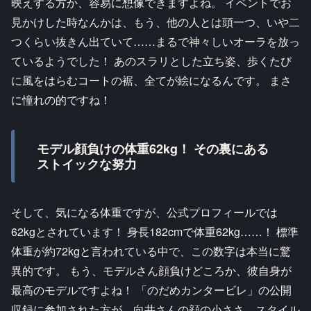
映えする方か、容易に想像できますよね。 イベントでお
見かけした時なんかは、もう、他の人とは頭一つ、いや二
つくらい抜きん出ていて……まるで神々しいオーラを放っ
ているようでした！ あのスラリとした立ち姿、歩くたび
に風をはらむコートの裾、全てが絵になるんです。 まさ
に憧れの的ですね！
モデル顔負けの体重62kg！ その裏にある
ストイックな努力
そして、気になる体重ですが、公式プロフィールでは
62kgとされています！ 身長182cmで体重62kg……！ 標準
体重が約72kgと言われている中で、この数字は本当に驚
異的です。 もう、モデルさん顔負けどころか、彼自身が
最高のモデルですよね！ 「のだめカンタービレ」の公開
収録に参加された方が、向井さんの顔の小ささ、スタイル