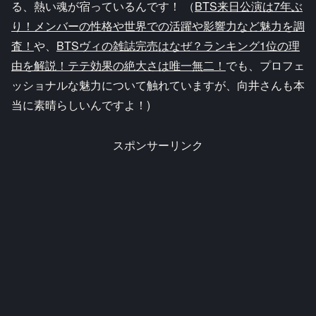
る、熱い魂が宿っているんです！ （
BTS来日公演は7年ぶ
り！メンバーの性格や世界での活躍や影響力など魅力を調
査！
や、
BTSヴィの雑誌完売はなぜ？ランキング1位の理
由を解説！テテ効果の絶大さは唯一無二！
でも、プロフェ
ッショナルな魅力について触れていますが、向井さんも本
当に素晴らしいんですよ！)
スポンサーリンク