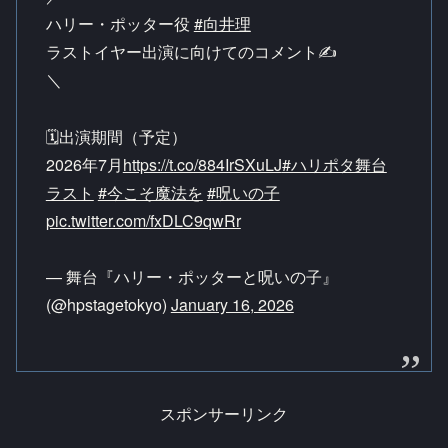
ハリー・ポッター役
#向井理
ラストイヤー出演に向けてのコメント✍
＼
🗓️出演期間（予定）
2026年7月
https://t.co/884IrSXuLJ
#ハリポタ舞台
ラスト
#今こそ魔法を
#呪いの子
pic.twitter.com/fxDLC9qwRr
— 舞台『ハリー・ポッターと呪いの子』
(@hpstagetokyo)
January 16, 2026
スポンサーリンク