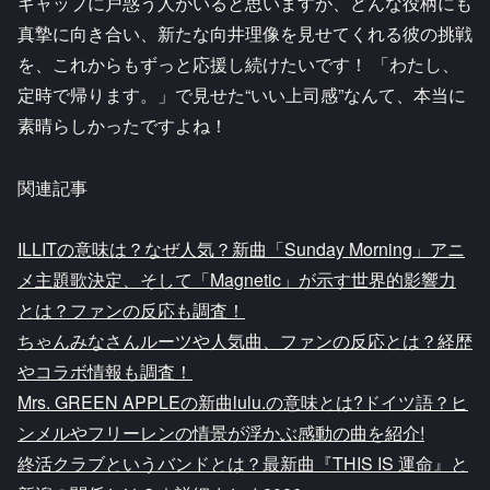
ギャップに戸惑う人がいると思いますが、どんな役柄にも
真摯に向き合い、新たな向井理像を見せてくれる彼の挑戦
を、これからもずっと応援し続けたいです！ 「わたし、
定時で帰ります。」で見せた“いい上司感”なんて、本当に
素晴らしかったですよね！
関連記事
ILLITの意味は？なぜ人気？新曲「Sunday Morning」アニ
メ主題歌決定、そして「Magnetic」が示す世界的影響力
とは？ファンの反応も調査！
ちゃんみなさんルーツや人気曲、ファンの反応とは？経歴
やコラボ情報も調査！
Mrs. GREEN APPLEの新曲lulu.の意味とは?ドイツ語？ヒ
ンメルやフリーレンの情景が浮かぶ感動の曲を紹介!
終活クラブというバンドとは？最新曲『THIS IS 運命』と