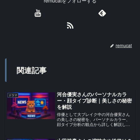
remucatをフォローする
remucat
関連記事
河合優実さんのパーソナルカラ
ドラマ
ー・顔タイプ診断｜美しさの秘密
を解説
俳優として大ブレイク中の河合優実さん
の美しさの秘密を、パーソナルカラー、
顔タイプ分析の観点から詳しく解説しま
す。河合優実さんの基本プロフィール河
合優実（かわいゆうみ）さんは、2000年
12月19日生まれの日本の俳優です。東京