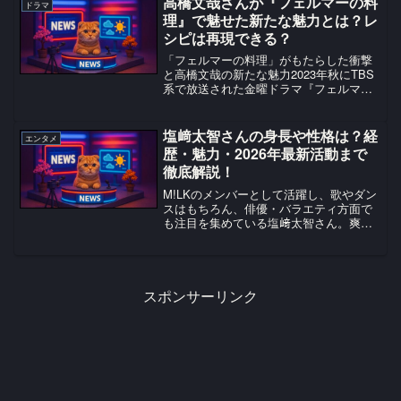
高橋文哉さんが『フェルマーの料
ドラマ
ェックして、この熱狂を共有しましょ
理』で魅せた新たな魅力とは？レ
う！
シピは再現できる？
「フェルマーの料理」がもたらした衝撃
と高橋文哉の新たな魅力2023年秋にTBS
系で放送された金曜ドラマ『フェルマー
の料理』は、数学的思考で料理の真理を
追求する異色のグルメドラマとして、多
くの視聴者に衝撃を与えました。主演を
塩﨑太智さんの身長や性格は？経
エンタメ
務めた高橋文哉さん...
歴・魅力・2026年最新活動まで
徹底解説！
M!LKのメンバーとして活躍し、歌やダン
スはもちろん、俳優・バラエティ方面で
も注目を集めている塩﨑太智さん。爽や
かなルックスとキレのあるパフォーマン
スに加え、番組やインタビューで見せる
親しみやすい雰囲気も魅力で、話題が集
まるのも納得です。こ...
スポンサーリンク