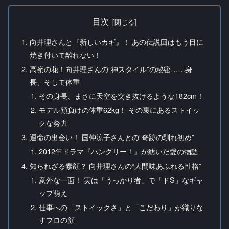
目次
向井理さんと『新しいカギ』！ あの伝説回はもう目に
焼き付いて離れない！
高嶺の花！向井理さんの“神スタイル”の秘密……身
長、そして体重
その身長、まさに天空を突き抜けるような182cm！
モデル顔負けの体重62kg！ その裏にあるストイッ
クな努力
運命の出会い！ 国仲涼子さんとの“奇跡の馴れ初め”
2012年ドラマ『ハングリー！』が紡いだ愛の物語
知られざる素顔？ 向井理さんの“人間味あふれる性格”
意外な一面！ 実は「うっかり者」で「ドS」なギャ
ップ萌え
仕事への「ストイックさ」と「こだわり」が織りな
すプロの顔