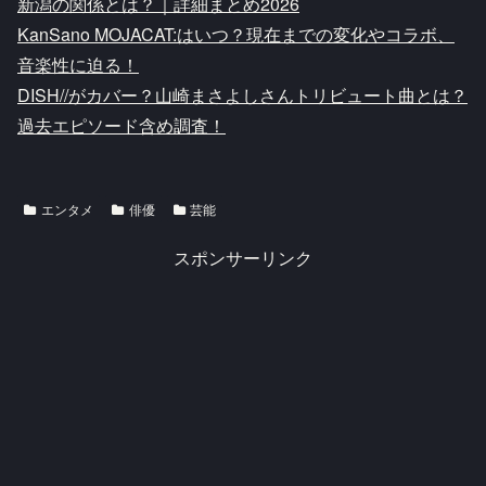
新潟の関係とは？｜詳細まとめ2026
KanSano MOJACAT:はいつ？現在までの変化やコラボ、
音楽性に迫る！
DISH//がカバー？山崎まさよしさんトリビュート曲とは？
過去エピソード含め調査！
エンタメ
俳優
芸能
スポンサーリンク