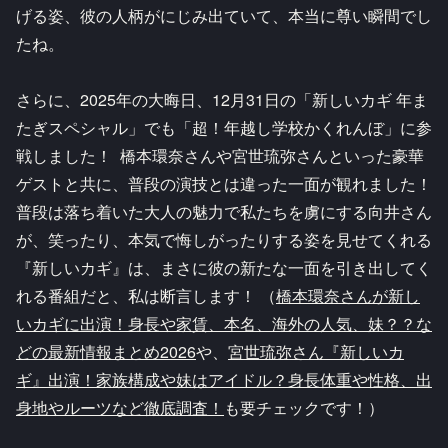
げる姿、彼の人柄がにじみ出ていて、本当に尊い瞬間でし
たね。
さらに、2025年の大晦日、12月31日の「新しいカギ 年ま
たぎスペシャル」でも「超！年越し学校かくれんぼ」に参
戦しました！ 橋本環奈さんや宮世琉弥さんといった豪華
ゲストと共に、普段の演技とは違った一面が観れました！
普段は落ち着いた大人の魅力で私たちを虜にする向井さん
が、笑ったり、本気で悔しがったりする姿を見せてくれる
『新しいカギ』は、まさに彼の新たな一面を引き出してく
れる番組だと、私は断言します！ （
橋本環奈さんが新し
いカギに出演！身長や家賃、本名、海外の人気、妹？？な
どの最新情報まとめ2026
や、
宮世琉弥さん『新しいカ
ギ』出演！家族構成や妹はアイドル？身長体重や性格、出
身地やルーツなど徹底調査！
も要チェックです！）