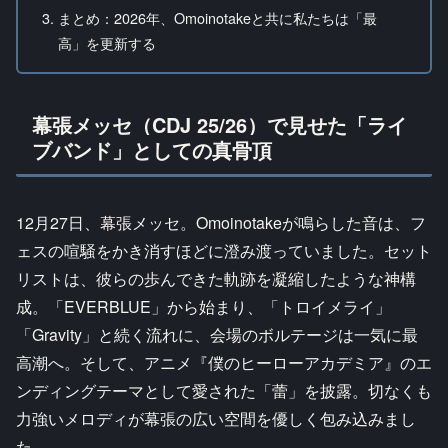
まとめ：2026年、Omoinotakeと共に私たちは「最
高」を更新する
幕張メッセ（CDJ 25/26）で見せた「ライ
ブバンド」としての真骨頂
12月27日、幕張メッセ。Omoinotakeが鳴らした音は、フ
ェスの喧騒をかき消すほどに澄み渡っていました。セット
リストは、彼らの歩んできた軌跡を凝縮したような神構
成。「EVERBLUE」から始まり、「トロイメライ」
「Gravity」と続く流れに、会場のボルテージは一気に最
高潮へ。そして、アニメ『僕のヒーローアカデミア』のエ
ンディングテーマとして愛された「蕾」を披露。切なくも
力強いメロディが幕張の広い空間を優しく包み込みまし
た。