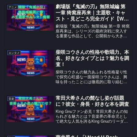
ような激情を併せ持つこのバンドは、シ
劇場版『鬼滅の刃』無限城編 第
アニメ
ューゲイザーやオル...
一章 猗窩座再来｜主題歌・キャ
スト・見どころ完全ガイド【W主
題歌・SNS話題も解説】
劇場版『鬼滅の刃』無限城編 第一章 猗窩
座再来は、シリーズの最終決戦に突入す
る重要な作品として、公開前から大きな
注目を集めていました。2025年7月18日
に全国公開され、三部作として制作され
る無限城編の第1章にあたります。本記事
柴咲コウさんの性格や歌唱力、本
エンタメ
では、主題歌...
名、好きなタイプとは？魅力を調
査！
柴咲コウさんの魅力あふれる性格凝り性
で探究心旺盛な一面柴咲コウさんは、興
味を持ったことには徹底的に取り組む凝
り性な性格として知られているそうで
す。一つのものにハマると同じものを長
期間食べ続けるそうです。お粥に夢中に
常田大希さんの髭なし姿が話題
音楽
なった時期は2週間に一度中...
に？彼女・身長・好きな本を調査
King Gnuファン必見！常田大希さんの知
られざる魅力とは？音楽界の革命児とし
て絶大な人気を誇るKing Gnuのリーダ
ー・常田大希さん。彼のワイルドな髭ス
タイルがトレードマークとして知られて
いますが、実は髭なしの姿も非常に注目