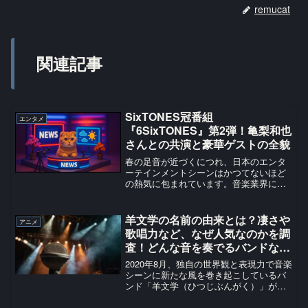
remucat
関連記事
SixTONES冠番組
エンタメ
『6SixTONES』第2弾！亀梨和也
さんとの共演と豪華ゲストの全貌
春の足音が近づくにつれ、日本のエンタ
ーテインメントシーンはかつてないほど
の熱気に包まれています。音楽業界に目
を向ければ、米津玄師さんの『IRIS
OUT』が各種チャートで歴代級の記録を
打ち立て、Number_iの『3XL』は、世界
羊文学の名前の由来とは？凄さや
アニメ
配信が決定...
歌唱力など、なぜ人気なのかを調
査！どんな音を奏でるバンドなの
か詳しく紹介！
2020年8月、独自の世界観と表現力で音楽
シーンに新たな風を巻き起こしているバ
ンド「羊文学（ひつじぶんがく）」がメ
ジャーデビューを果たしました。綺麗な
歌声と没入感のある演奏、繊細さと嵐の