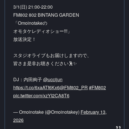
3/1(日) 21:00-22:00
FM802 802 BINTANG GARDEN
「Omoinotakeの
オモタケレディオショー!!!」
放送決定！
スタジオライブもお届けしますので、
皆さま是非お聴きください🕺✨
DJ：内田絢子
@uccijun
https://t.co/6xaATf6Kx6
@FM802_PR
#FM802
pic.twitter.com/xzYI2CA8T6
— Omoinotake (@Omoinotakey)
February 13,
2026