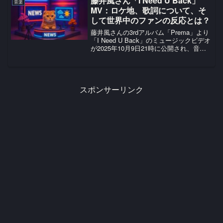
藤井風 さん「I Need U Back」
音楽
を集めてい...
MV：ロケ地 、歌詞 について、そ
して世界中のファンの反応とは？
藤井風さんの3rdアルバム「Prema」より
「I Need U Back」のミュージックビデオ
が2025年10月9日21時に公開され、音楽
シーンに大きな衝撃を与えました。この
MVは、藤井風さんの芸術的進化を象徴す
る作品として、国内外で高い評...
スポンサーリンク