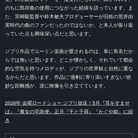
のちに既存曲の使用につながった経緯を語っています。ま
た、宮崎駿監督や鈴木敏夫プロデューサーが旧姓の荒井由
実時代の曲のファンだったのではないか、と本人が振り返
っていた点も興味深い点だと思います。
ジブリ作品でユーミン楽曲が愛されるのは、単に有名だか
らでは無いと思います。どこか懐かしく、それでいて都会
的な空気を持つメロディが、ジブリの世界観と自然に重な
るからだと思います。作品に“過剰に寄り添いすぎない”絶
妙な距離感が、逆に映像を引き立てています。
2026年 金曜ロードショー ジブリ放送！5月『耳をすませ
ば』『魔女の宅急便』正月『千と千尋』『かぐや姫』に続
き