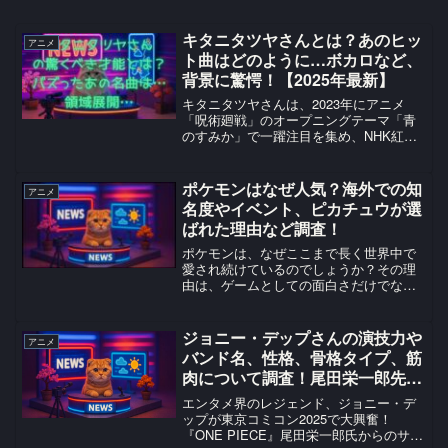
キタニタツヤさんとは？あのヒッ
アニメ
ト曲はどのように…ボカロなど、
背景に驚愕！【2025年最新】
キタニタツヤさんは、2023年にアニメ
「呪術廻戦」のオープニングテーマ「青
のすみか」で一躍注目を集め、NHK紅白
歌合戦にも出場した今最も注目すべき日
本のシンガーソングライターです。東京
大学を卒業した高学歴アーティストであ
ポケモンはなぜ人気？海外での知
アニメ
りながら、ボカロP、...
名度やイベント、ピカチュウが選
ばれた理由など調査！
ポケモンは、なぜここまで長く世界中で
愛され続けているのでしょうか？その理
由は、ゲームとしての面白さだけでな
く、アニメ、映画、カード、イベント、
グッズ、テーマパークまで、生活のあら
ゆる場面に広がる“総合エンタメ”として完
ジョニー・デップさんの演技力や
アニメ
成度が高い事が理由の一...
バンド名、性格、骨格タイプ、筋
肉について調査！尾田栄一郎先生
からのサプライズ、平田広明さん
エンタメ界のレジェンド、ジョニー・デ
との関係にも迫る！
ップが東京コミコン2025で大興奮！
『ONE PIECE』尾田栄一郎氏からのサプ