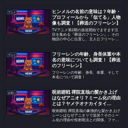
ライズ暖簾に喜びを爆発させた感動の瞬
間を徹底解説！ファン必見の裏話も満載
です。
ヒンメルの名前の意味は？年齢・
アニメ
プロフィールから「似てる」人物
像も調査！【葬送のフリーレン】
TVアニメ第2期の放送開始でますます注
目を集める『葬送のフリーレン』。その
物語の中心に位置し、主人公フリーレン
の人生に多大な影響を与えたのが、伝説
の勇者ヒンメルです。本記事では、ヒン
メルの本名、年齢、生年月日、プロフィ
フリーレンの年齢、身長体重や本
アニメ
ール、さらには「似てる...
名の意味についても調査！【葬送
のフリーレン】
フリーレンの年齢、身長、体重、そして
本名について調査！
呪術廻戦 禪院直哉の髪かき上げ
お笑い
はなぜアニオリ？ミーム化の理由
とは？ヤメテオナカイタイ…
呪術廻戦 禪院直哉の象徴的な髪かき上げ
シーンはなぜアニオリで追加？そのミー
ム化の理由や投射呪法との関係、ファン
の反応を深掘り解説！