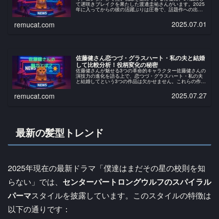
て遅咲きブレイクを果たした渡邊圭祐さんがいます。2025
年に入ってからの彼の活躍ぶりは圧巻で、話題作への出演
が続き、その魅力的なルックスと確かな演技力で多くのフ
ァンを魅了し続けています。...
2025.07.01
remucat.com
佐藤健さん恋つづ・グラスハート・私の夫と結婚
して比較分析！役柄変化の秘密
佐藤健さんが魅せる3つの革命的キャラクター佐藤健さんの
演技力の進化を語る上で、恋つづ・グラスハート・私の夫
と結婚してという3つの作品は欠かせません。これらの作品
で見せた彼の役柄変化は、まさに俳優としての成長の軌跡
そのものと思います。恋はつづ...
2025.07.27
remucat.com
最新の髪型トレンド
2025年現在の最新ドラマ「僕達はまだその星の校則を知
らない」では、
センターパートロングウルフのスパイラル
パーマ
スタイルを披露しています。このスタイルの特徴は
以下の通りです：