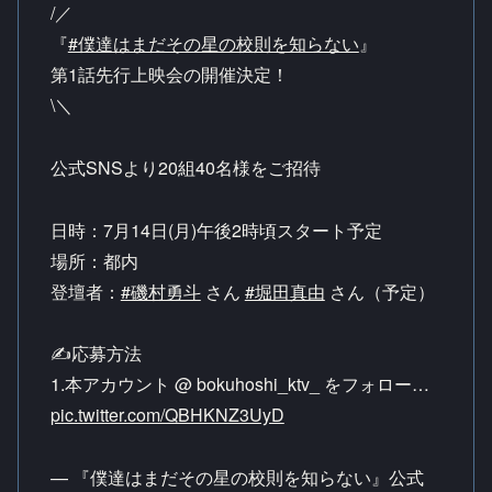
/／
『
#僕達はまだその星の校則を知らない
』
第1話先行上映会の開催決定！
\＼
公式SNSより20組40名様をご招待
日時：7月14日(月)午後2時頃スタート予定
場所：都内
登壇者：
#磯村勇斗
さん
#堀田真由
さん（予定）
✍応募方法
1.本アカウント @ bokuhoshi_ktv_ をフォロー…
pic.twitter.com/QBHKNZ3UyD
— 『僕達はまだその星の校則を知らない』公式