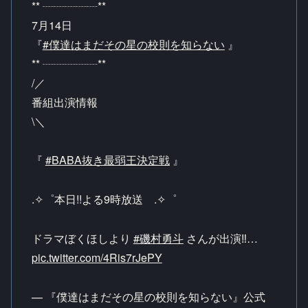
** ┈┈┈┈┈**
7月14日
『
#僕達はまだその星の校則を知らない
』
** ┈┈┈┈┈**
/／
️番組出演情報
\＼
『
#BABA抜き最弱王決定戦
』
.✧゜本日!!よる9時放送 .✧゜
ドラマぼくほしより
#磯村勇斗
さんが出演‼️…
pic.twitter.com/4Ris7rJePY
— 『僕達はまだその星の校則を知らない』公式