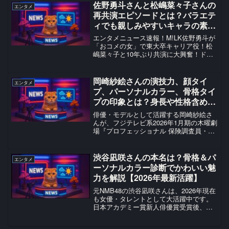
きな話題になりました。さらに、ロンド
佐野勇斗さんと松嶋菜々子さんの
エンタメ
ン・ウエストエンドの舞...
再共演エピソードとは？バラエテ
ィでも親しみやすいキャラの素に
迫る！
エンタメニュース速報！M!LK佐野勇斗が
「おコメの女」で東大卒キャリア役！松
嶋菜々子と10年ぶり共演に大興奮！ドラ
マの見どころを徹底解説！#おコメの女 #
佐野勇斗
岡崎紗絵さんの演技力、顔タイ
エンタメ
プ、パーソナルカラー、骨格タイ
プの印象とは？身長や性格含め人
気の理由を調査し魅力に迫る！
俳優・モデルとして活躍する岡崎紗絵さ
んが、フジテレビ系2026年1月期の木曜劇
場『プロフェッショナル 保険調査員・天
音蓮』で、フジドラマ初ヒロインを務め
ました 。岡崎さんは、玉木宏さん演じる
凄腕保険調査員・天音蓮の“表のバディ”と
渋谷凪咲さんの本名は？骨格＆パ
エンタメ
して、調査...
ーソナルカラー診断でかわいい魅
力を解説【2026年最新活躍】
元NMB48の渋谷凪咲さんは、2026年現在
も女優・タレントとして大活躍中です。
日本アカデミー賞新人俳優賞受賞後、鈴
木雅之さんとのデュエットやCM出演でさ
らに注目を集めています。ネット上では