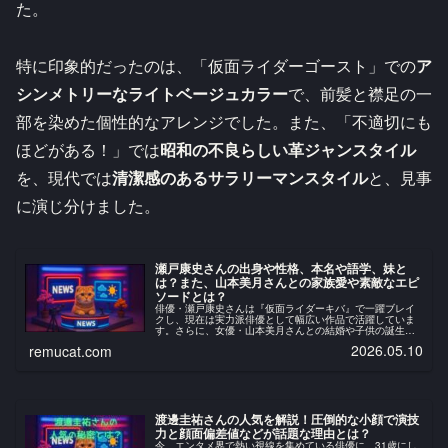
た。
特に印象的だったのは、「仮面ライダーゴースト」での
ア
シンメトリーなライトベージュカラー
で、前髪と襟足の一
部を染めた個性的なアレンジでした。また、「不適切にも
ほどがある！」では
昭和の不良らしい革ジャンスタイル
を、現代では
清潔感のあるサラリーマンスタイル
と、見事
に演じ分けました。
瀬戸康史さんの出身や性格、本名や語学、妹と
は？また、山本美月さんとの家族愛や素敵なエピ
ソードとは？
俳優・瀬戸康史さんは『仮面ライダーキバ』で一躍ブレイ
クし、現在は実力派俳優として幅広い作品で活躍していま
す。さらに、女優・山本美月さんとの結婚や子供の誕生で
も注目を集め、「理想の夫婦」として話題になることも多
2026.05.10
remucat.com
い存在です。この記事では、瀬戸康...
渡邊圭祐さんの人気を解説！圧倒的な小顔で演技
力と顔面偏差値などが話題な理由とは？
今、エンタメ界で熱い視線を集めている俳優に、31歳にし