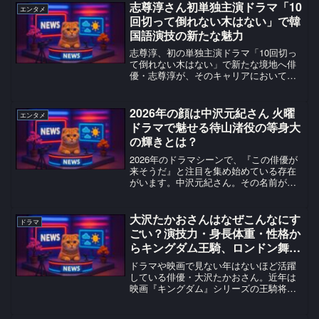
志尊淳さん初単独主演ドラマ「10
エンタメ
回切って倒れない木はない」で韓
国語演技の新たな魅力
志尊淳、初の単独主演ドラマ「10回切っ
て倒れない木はない」で新たな境地へ俳
優・志尊淳が、そのキャリアにおいて新
たな扉を開こうとしています。2026年4月
12日から日本テレビ系でスタートする新
日曜ドラマ「10回切って倒れない木はな
2026年の顔は中沢元紀さん 火曜
エンタメ
い」で、民放...
ドラマで魅せる待山渚役の等身大
の輝きとは？
2026年のドラマシーンで、『この俳優が
来そうだ』と注目を集め始めている存在
がいます。中沢元紀さん。その名前が
今、かつてないほどの注目を集めていま
す。1月期にBS-TBSで放送されたドラマ
「ゲームチェンジ」での単独主演。作品
大沢たかおさんはなぜこんなにす
ドラマ
の成否を背負う重...
ごい？演技力・身長体重・性格か
らキングダム王騎、ロンドン舞台
「王様と私」、メガネ姿のギャッ
ドラマや映画で見ない年はないほど活躍
プまで徹底解説！
している俳優・大沢たかおさん。近年は
映画『キングダム』シリーズの王騎将軍
役で再び大ブレイクし、「演技力がすご
すぎる」「王騎そのもの」とSNSでも大