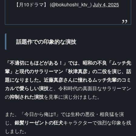
【月10ドラマ】 (@bokuhoshi_ktv_)
July 4, 2025
話題作での印象的な演技
「不適切にもほどがある！」では、昭和の不良「ムッチ先
輩」と現代のサラリーマン「秋津真彦」の二役を演じ、話
題になりました。近藤真彦さんに憧れるムッチ先輩のコミ
カルで愛らしい演技
と、令和時代の真面目なサラリーマン
の
抑制された演技
を見事に演じ分けました。
また、「今日から俺は!!」では生粋の悪役・相良猛を演
じ、
銀髪リーゼントの狂犬
キャラクターで強烈な印象を残
しました。