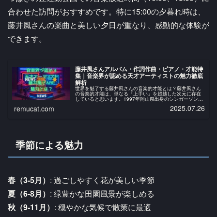
合わせた訪問がおすすめです。特に15:00の夕暮れ時は、
藤井風さんの楽曲と美しい夕日が重なり、感動的な体験が
できます。
藤井風さんアルバム・作詞作曲・ピアノ・才能特
集｜音楽界が認める天才アーティストの魅力徹底
解析
世界を魅了する藤井風さんの音楽的才能とは？藤井風さん
の音楽的才能は、単なる「上手い」を超越した次元に存在
していると思います。1997年岡山県出身のシンガーソング
ライターは、3歳からピアノを始め、父親による英才教育を
2025.07.26
remucat.com
受けて育ったそうです。その...
季節による魅力
春（3-5月）
: 過ごしやすく花が美しい季節
夏（6-8月）
: 緑豊かな田園風景が楽しめる
秋（9-11月）
: 穏やかな気候で散策に最適