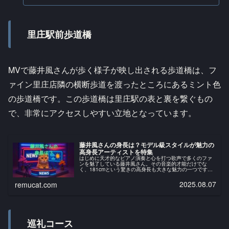
里庄駅前歩道橋
MVで藤井風さんが歩く様子が映し出される歩道橋は、フ
ァイン里庄店隣の横断歩道を渡ったところにあるミント色
の歩道橋です。この歩道橋は里庄駅の表と裏を繋ぐもの
で、非常にアクセスしやすい立地となっています。
藤井風さんの身長は？モデル級スタイルが魅力の
高身長アーティストを特集
はじめに天才的なピアノ演奏と心を打つ歌声で多くのファ
ンを魅了している藤井風さん。その音楽的才能だけでな
く、181cmという驚きの高身長も大きな魅力の一つです。
本記事では、藤井風さんの身長に関する詳細情報と、その
高身長がもたらす魅力について詳...
2025.08.07
remucat.com
巡礼コース