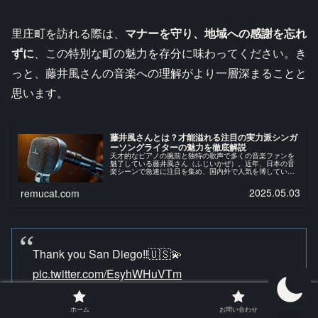
里庄町を訪れる際は、
マナーを守り、地域への感謝を忘れ
ずに
、この特別な町の魅力を存分に味わってください。き
っと、藤井風さんの音楽への理解がより一層深まることと
思います。
藤井風さんとは？才能溢れる注目の実力派シンガ
ーソングライターの魅力を徹底解説
天才的なピアノの腕前と独特の歌声で多くの音楽ファンを
魅了している藤井風さん（ふじいかぜ）。近年、日本の音
楽シーンで急速に注目を集め、国内外で人気を博している
アーティストです。今回は、藤井風さんの魅力や経歴、お
勧めの楽曲などを初心者の方にもわ...
2025.05.03
remucat.com
Thank you San Diego‼︎🇺🇸💫
pic.twitter.com/EsyhWHuVTm
ホーム
お問い合わせ
— Fujii Kaze Staff (@fujiikazestaff)
August 14,