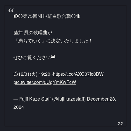
🔴⚪️第75回NHK紅白歌合戦⚪️🔴
藤井 風の歌唱曲が
『満ちてゆく』に決定いたしました！
ぜひご覧ください🌟
📺12/31(火) 19:20~
https://t.co/AXC37fc8BW
pic.twitter.com/0UqYmKwFcW
— Fujii Kaze Staff (@fujiikazestaff)
December 23,
2024