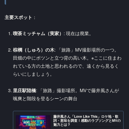
主要スポット
：
喫茶ミッチャム（実家）
: 現在は廃業。
棕櫚（しゅろ）の木
: 「旅路」MV撮影場所の一つ。
田畑の中にポツンと立つ背の高い木。※ここに住まわ
れている方の土地と思われるので、遠くから見るく
らいにしましょう。
里庄駅陸橋
: 「旅路」撮影場所。MVで藤井風さんが
颯爽と階段を登るシーンの舞台
藤井風さん「Love Like This」ロケ地・歌
詞・意味を調査！感動のラブソングとMVの
魅力とは？