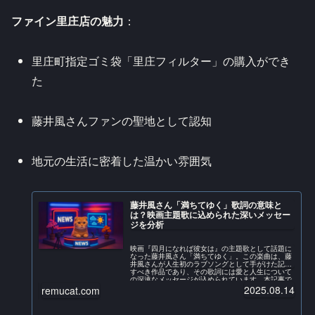
ファイン里庄店の魅力
：
里庄町指定ゴミ袋「里庄フィルター」の購入ができ
た
藤井風さんファンの聖地として認知
地元の生活に密着した温かい雰囲気
藤井風さん「満ちてゆく」歌詞の意味と
は？映画主題歌に込められた深いメッセー
ジを分析
映画『四月になれば彼女は』の主題歌として話題に
なった藤井風さん「満ちてゆく」。この楽曲は、藤
井風さんが人生初のラブソングとして手がけた記念
すべき作品であり、その歌詞には愛と人生について
の深遠なメッセージが込められています。本記事で
は、公式情...
2025.08.14
remucat.com