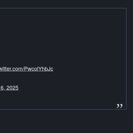
twitter.com/PwcolYhbJc
 6, 2025