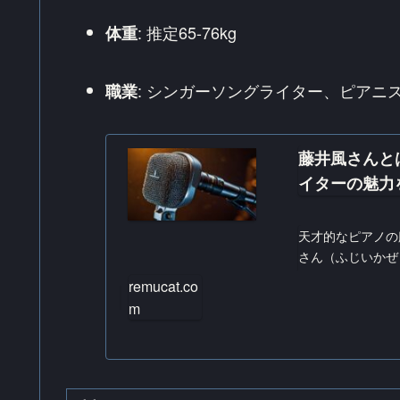
: 推定65-76kg
体重
: シンガーソングライター、ピアニ
職業
藤井風さんと
イターの魅力
天才的なピアノの
さん（ふじいかぜ
人気を博している
remucat.co
めの楽曲などを初心
m