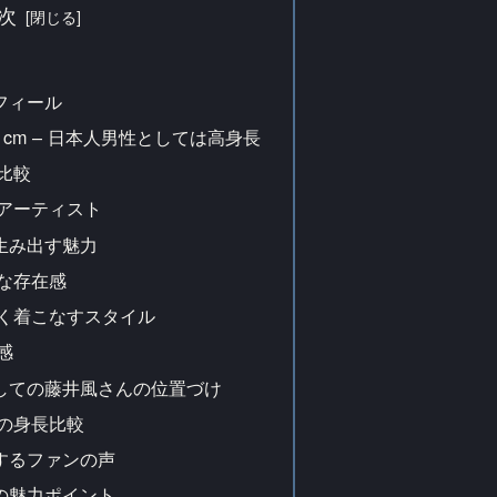
次
フィール
cm – 日本人男性としては高身長
比較
アーティスト
生み出す魅力
な存在感
く着こなすスタイル
感
しての藤井風さんの位置づけ
の身長比較
するファンの声
の魅力ポイント