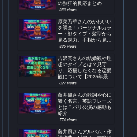
の熱狂的反応まとめ
953 views
原菜乃華さんのかわいい
を調査！パーソナルカラ
ー・顔タイプ・髪型から
見る魅力、手相から見る
占い結果とは？
835 views
吉沢亮さんの結婚観や理
想のタイプとは？見守
り、応援したくなる恋愛
観について【2025年最
新】
827 views
藤井風さんの歌詞や心に
響く名言、英語フレーズ
とは？パリ公演の感動も
紹介！
774 views
藤井風さんアルバム・作