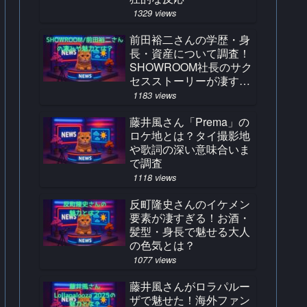
1329 views
前田裕二さんの学歴・身
長・資産について調査！
SHOWROOM社長のサク
セスストーリーが凄すぎ
る！
1183 views
藤井風さん「Prema」の
ロケ地とは？タイ撮影地
や歌詞の深い意味合いま
で調査
1118 views
反町隆史さんのイケメン
要素が凄すぎる！お酒・
髪型・身長で魅せる大人
の色気とは？
1077 views
藤井風さんがロラパルー
ザで魅せた！海外ファン