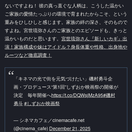
ないですよね！ 彼の真っ直ぐな人柄は、こうした温かい
ご家族の愛情たっぷりの環境で育まれたからこそ、という
重みをひしひしと感じます。家族の絆の深さ、そのもので
すよね。宮世琉弥さんのご家族とのエピソードも、きっと
温かいものだと思います。
宮世琉弥さん『新しいカギ』出
演！家族構成や妹はアイドル？身長体重や性格、出身地や
ルーツなど徹底調査！
「キネマの光で街を元気づけたい」磯村勇斗企
画・プロデュース“第1回”しずおか映画祭の開催が
決定 毎年開催へ
https://t.co/DQWsjMzA95
#磯村
勇斗
#しずおか映画祭
— シネマカフェ／cinemacafe.net
(@cinema_cafe)
December 21, 2025