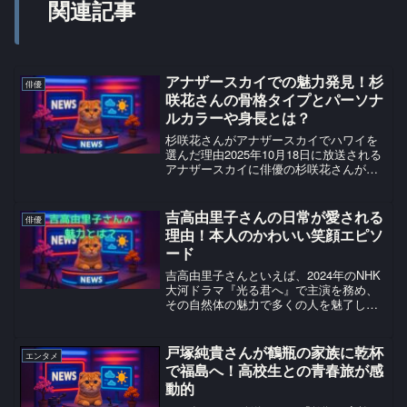
関連記事
アナザースカイでの魅力発見！杉
俳優
咲花さんの骨格タイプとパーソナ
ルカラーや身長とは？
杉咲花さんがアナザースカイでハワイを
選んだ理由2025年10月18日に放送される
アナザースカイに俳優の杉咲花さんが出
演し、ハワイを訪れます。番組では、杉
咲さんが完全オフの姿でハワイを満喫す
る様子が密着され、憧れのJEEPでドライ
吉高由里子さんの日常が愛される
俳優
ブしたり、「...
理由！本人のかわいい笑顔エピソ
ード
吉高由里子さんといえば、2024年のNHK
大河ドラマ『光る君へ』で主演を務め、
その自然体の魅力で多くの人を魅了し続
けている国民的俳優です。37歳を迎えた
現在も変わらぬ愛らしさで、ファンから
多くの支持を集め続けています。なぜ多
戸塚純貴さんが鶴瓶の家族に乾杯
エンタメ
くの人が吉高由里...
で福島へ！高校生との青春旅が感
動的