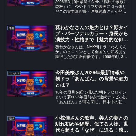
2026年3月9日放送のNHK『鶴瓶の家族に
乾杯』に、今やドラマや映画に引っ張り
だこの実力派俳優・戸塚純貴さんが登場
します！今回、戸塚さんが訪れたのは、
馬のまちとして知られる福島県南相馬
市。意外にも、東北出身でありながら福
葵わかなさんの魅力とは？顔タイ
俳優
島を訪れるのは人生...
プ・パーソナルカラー・身長から
演技力・性格まで【魅力的な俳
優】
葵わかなさんは、NHK朝ドラ「わろてん
か」のヒロインとして全国的な知名度を
獲得した実力派俳優です。1998年6月30
日生まれ、神奈川県出身。身長158cm、
血液型A型で、スターダストプロモーショ
ンに所属しています。現在も2025年10月
今田美桜さん2026年最新情報や
エンタメ
スタ...
朝ドラ「あんぱん」の背景や魅力
とは？
10年の歳月を経て掴んだ朝ドラヒロイン
という夢2025年度前期の連続テレビ小説
「あんぱん」が幕を閉じ、日本中の朝を
彩った今田美桜さんの存在感が改めて際
立っています。圧倒的な華やかさで視聴
者を魅了した彼女ですが、その軌跡は決
小椋佳さんの歌声、美人の妻との
芸能
して平坦なものでは...
馴れ初めや経歴、似てる人物、世
代を超える「なぜ」に迫る！感動
と衝撃の真実を調査！