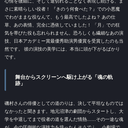
心情を微細に、そして途切れることなく表現し続ける、ま
さに素晴らしい役者！ 『きのう何食べた？』での小悪魔
でわがままな役なんて、もう最高でしたよね？ あの仕
草、あの表情、完全に憑依していました！ 「月」での狂
気を帯びた役も忘れられません。恐ろしくも繊細なあの演
技、日本アカデミー賞最優秀助演男優賞を受賞したのも当
然です。 彼の演技の美学には、本当に頭が下がるばかり
です。
舞台からスクリーンへ駆け上がる「魂の軌
跡」
磯村さんの俳優としての道のりは、決して平坦なものでは
なかったと聞きます。地元沼津の劇団からスタートし、大
学を中退してまで役者の道を選んだ情熱……その一途な魂
が、今の圧倒的な演技力を培ったんそうでふ。 小劇場で