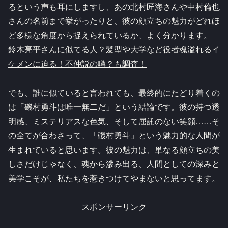
るという声も耳にしますし、あの北村匠海さんや中村倫也
さんの名前まで挙がったりと、彼の顔立ちの魅力がどれほ
ど多様な角度から捉えられているか、よく分かります。
鈴木亮平さんに似てる人？髪型や大学など役者魂溢れるイ
ケメンに迫る！不仲説の噂？も調査！
でも、誰に似ていると言われても、最終的にたどり着くの
は「磯村勇斗は唯一無二だ」という結論です。彼の持つ透
明感、ミステリアスな色気、そして屈託のない笑顔……そ
の全てが合わさって、「磯村勇斗」という魅力的な人間が
生まれていると思います。彼の魅力は、単なる顔立ちの美
しさだけじゃなく、魂から滲み出る、人間としての深みと
美学こそが、私たちを惹きつけてやまないと思ってます。
スポンサーリンク