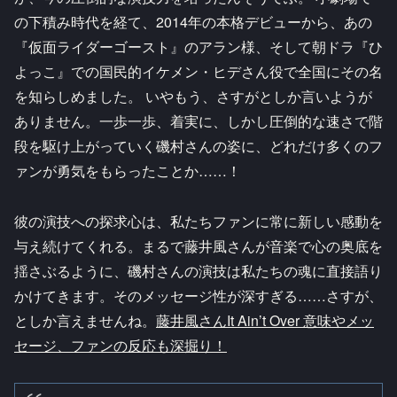
の下積み時代を経て、2014年の本格デビューから、あの
『仮面ライダーゴースト』のアラン様、そして朝ドラ『ひ
よっこ』での国民的イケメン・ヒデさん役で全国にその名
を知らしめました。 いやもう、さすがとしか言いようが
ありません。一歩一歩、着実に、しかし圧倒的な速さで階
段を駆け上がっていく磯村さんの姿に、どれだけ多くのフ
ァンが勇気をもらったことか……！
彼の演技への探求心は、私たちファンに常に新しい感動を
与え続けてくれる。まるで藤井風さんが音楽で心の奥底を
揺さぶるように、磯村さんの演技は私たちの魂に直接語り
かけてきます。そのメッセージ性が深すぎる……さすが、
としか言えませんね。
藤井風さんIt Ain’t Over 意味やメッ
セージ、ファンの反応も深掘り！