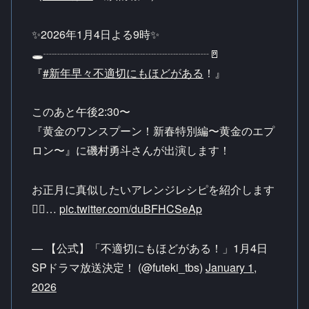
✨2026年1月4日よる9時✨
🕳️┈┈┈┈┈┈┈┈┈┈┈┈┈┈┈🚪
『
#新年早々不適切にもほどがある
！』
このあと午後2:30〜
『黄金のワンスプーン！新春特別編〜黄金のエプ
ロン〜』に磯村勇斗さんが出演します！
お正月に真似したいアレンジレシピを紹介します
❤️‍🔥…
pic.twitter.com/duBFHCSeAp
— 【公式】「不適切にもほどがある！」1月4日
SPドラマ放送決定！ (@futeki_tbs)
January 1,
2026