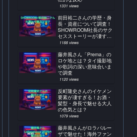
1331 views
前田裕二さんの学歴・身
長・資産について調査！
SHOWROOM社長のサク
セスストーリーが凄すぎ
る！
1188 views
藤井風さん「Prema」の
ロケ地とは？タイ撮影地
や歌詞の深い意味合いま
で調査
1120 views
反町隆史さんのイケメン
要素が凄すぎる！お酒・
髪型・身長で魅せる大人
の色気とは？
1079 views
藤井風さんがロラパルー
ザで魅せた！海外ファン