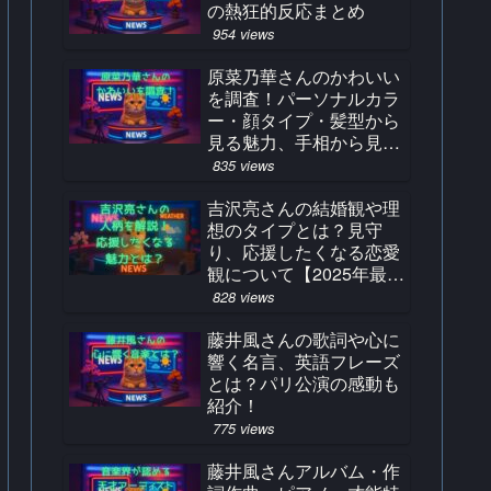
の熱狂的反応まとめ
954 views
原菜乃華さんのかわいい
を調査！パーソナルカラ
ー・顔タイプ・髪型から
見る魅力、手相から見る
占い結果とは？
835 views
吉沢亮さんの結婚観や理
想のタイプとは？見守
り、応援したくなる恋愛
観について【2025年最
新】
828 views
藤井風さんの歌詞や心に
響く名言、英語フレーズ
とは？パリ公演の感動も
紹介！
775 views
藤井風さんアルバム・作