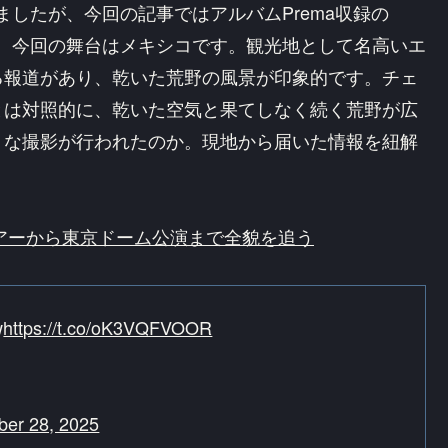
発表しましたが、今回の記事ではアルバムPrema収録の
みました。今回の舞台はメキシコです。観光地として名高いエ
る報道があり、乾いた荒野の風景が印象的です。チェ
とは対照的に、乾いた空気と果てしなく続く荒野が広
うな撮影が行われたのか。現地から届いた情報を紐解
ツアーから東京ドーム公演まで全貌を追う
w
https://t.co/oK3VQFVOOR
er 28, 2025