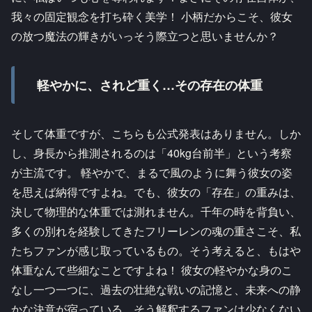
我々の固定観念を打ち砕く美学！ 小柄だからこそ、彼女
の放つ魔法の輝きがいっそう際立つと思いませんか？
軽やかに、されど重く…その存在の体重
そして体重ですが、こちらも公式発表はありません。しか
し、身長から推測されるのは「40kg台前半」という考察
が主流です。 軽やかで、まるで風のように舞う彼女の姿
を思えば納得ですよね。でも、彼女の「存在」の重みは、
決して物理的な体重では測れません。千年の時を背負い、
多くの別れを経験してきたフリーレンの魂の重さこそ、私
たちファンが感じ取っているもの。そう考えると、もはや
体重なんて些細なことですよね！ 彼女の軽やかな身のこ
なし一つ一つに、過去の壮絶な戦いの記憶と、未来への静
かな決意が宿っている…そう解釈するファンは少なくない