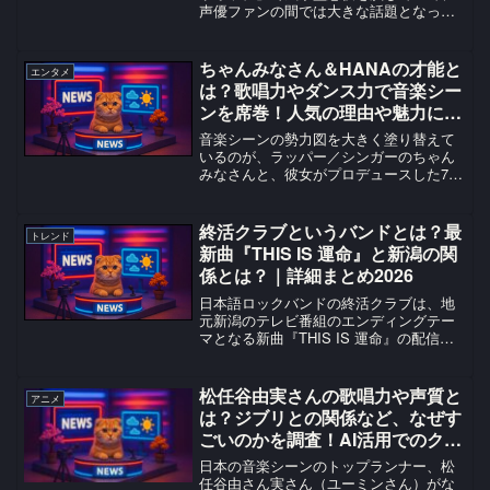
声優ファンの間では大きな話題となって
います。この人気急上昇中の実力派声優
の魅力を、最新情報とともに解析してい
きます。彼の演技力、プライベートの素
ちゃんみなさん＆HANAの才能と
エンタメ
顔、そして今後まで、...
は？歌唱力やダンス力で音楽シー
ンを席巻！人気の理由や魅力に迫
る
音楽シーンの勢力図を大きく塗り替えて
いるのが、ラッパー／シンガーのちゃん
みなさんと、彼女がプロデュースした7人
組ガールズグループHANAです。HANAは
オーディション番組「No No Girls」から
誕生し、デビュー直後から大きな注目を
終活クラブというバンドとは？最
トレンド
集め...
新曲『THIS IS 運命』と新潟の関
係とは？｜詳細まとめ2026
日本語ロックバンドの終活クラブは、地
元新潟のテレビ番組のエンディングテー
マとなる新曲『THIS IS 運命』の配信リ
リースを発表しました。また、日本テレ
ビ「バズリズム02」の恒例企画『今年コ
レがバズるぞ！2026』で第3位に選ばれて
松任谷由実さんの歌唱力や声質と
アニメ
おり、今後の躍進が注目されています。
は？ジブリとの関係など、なぜす
終活クラブ 新曲『THIS IS 運命』配信決
ごいのかを調査！AI活用でのクリ
定についての最新情報、ファンの反応、
エイティブな挑戦にも迫る！
今後の展望など詳しく解説しています。
日本の音楽シーンのトップランナー、松
任谷由さん実さん（ユーミンさん）がな