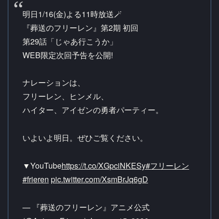
明日1/16(金)よる11時放送🪄
『葬送のフリーレン』第2期 初回
第29話「じゃあ行こうか」
WEB限定次回予告を公開!
ナレーションは、
フリーレン、ヒンメル、
ハイター、アイゼンの勇者パーティー。
いよいよ明日。ぜひご覧ください。
▼YouTube
https://t.co/XGpciNKESy
#フリーレン
#frieren
pic.twitter.com/XsmBrJq6gD
— 『葬送のフリーレン』アニメ公式