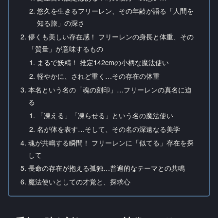
悠久を生きるフリーレン、その年齢が語る「人間を
知る旅」の深さ
儚くも美しい存在感！ フリーレンの身長と体重、その
「質量」が意味するもの
まるで妖精！ 推定142cmの小柄な魔法使い
軽やかに、されど重く…その存在の体重
本名という名の「魂の刻印」…フリーレンの真名に迫
る
「凍える」「凍らせる」という名の魔法使い
名が体を表す…そして、その名の深遠なる美学
魂が共鳴する瞬間！ フリーレンに「似てる」存在を探
して
長命の存在が抱える孤独…普遍的なテーマとの共鳴
魔法使いとしての才覚と、探求心