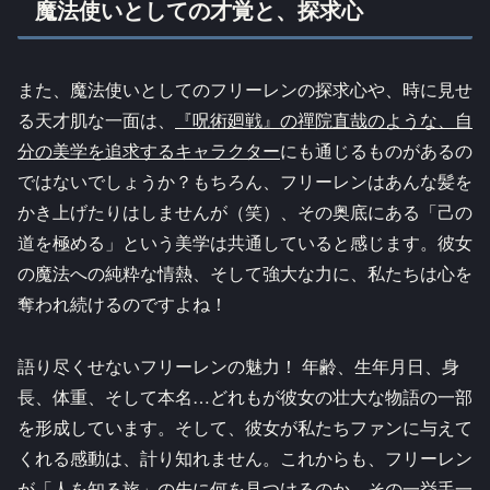
魔法使いとしての才覚と、探求心
また、魔法使いとしてのフリーレンの探求心や、時に見せ
る天才肌な一面は、
『呪術廻戦』の禪院直哉のような、自
分の美学を追求するキャラクター
にも通じるものがあるの
ではないでしょうか？もちろん、フリーレンはあんな髪を
かき上げたりはしませんが（笑）、その奥底にある「己の
道を極める」という美学は共通していると感じます。彼女
の魔法への純粋な情熱、そして強大な力に、私たちは心を
奪われ続けるのですよね！
語り尽くせないフリーレンの魅力！ 年齢、生年月日、身
長、体重、そして本名…どれもが彼女の壮大な物語の一部
を形成しています。そして、彼女が私たちファンに与えて
くれる感動は、計り知れません。これからも、フリーレン
が「人を知る旅」の先に何を見つけるのか、その一挙手一