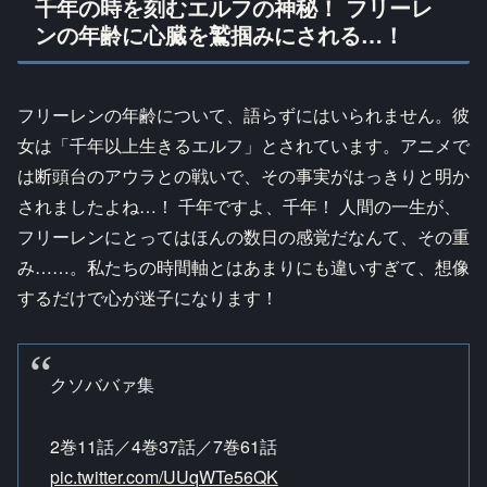
千年の時を刻むエルフの神秘！ フリーレ
ンの年齢に心臓を鷲掴みにされる…！
フリーレンの年齢について、語らずにはいられません。彼
女は「千年以上生きるエルフ」とされています。アニメで
は断頭台のアウラとの戦いで、その事実がはっきりと明か
されましたよね…！ 千年ですよ、千年！ 人間の一生が、
フリーレンにとってはほんの数日の感覚だなんて、その重
み……。私たちの時間軸とはあまりにも違いすぎて、想像
するだけで心が迷子になります！
クソババァ集
2巻11話／4巻37話／7巻61話
pic.twitter.com/UUqWTe56QK