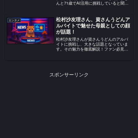
んと71歳でAI活用に挑戦していると聞い
て、みなさんもきっと驚かれたことでし
ょう！常に新しいものを取り入れるユー
ミンさんの姿勢に、多くの人が感動して
松村沙友理さん、資さんうどんア
エンタメ
いますね！話題のきっかけ日本の音楽界
ルバイトで魅せた母親としての顔
を牽引し続けている松任谷由さん実さん
が話題！
（ユーミ...
松村沙友理さんが資さんうどんのアルバ
イトに挑戦し、大きな話題となっていま
す。その魅力を徹底解説！ファン必見の
最新情報をお届け。
スポンサーリンク