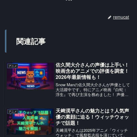
remucat
関連記事
佐久間大介さんの声優は上手い！
アニメ
映画含めアニメでの評価を調査！
2026年最新情報も！
Snow Manの佐久間大介さんが声優として
大活躍中です。特にアニメ映画『白蛇：
浮生』で再び主演を務めました！ 声優の
上手さやファン評価、過去作から2026年
最新情報を徹底調査しました。佐久間大
介さんが再び主人公声優に！Snow Manの
天﨑滉平さんの魅力とは？人気声
アニメ
佐...
優の素顔に迫る！ウィッチウォッ
チで話題！
天﨑滉平さんは2025年アニメ「ウィッチ
ウォッチ」で風祭監志役を演じていて、