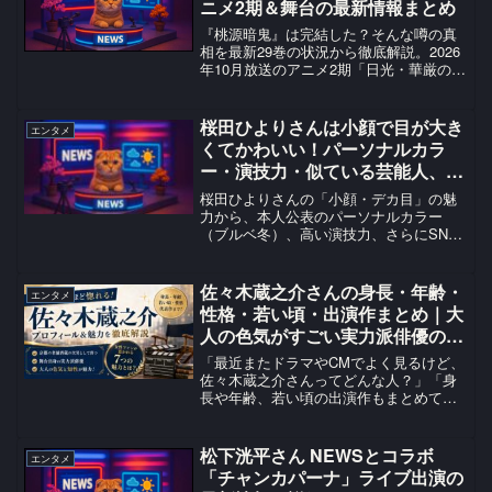
ニメ2期＆舞台の最新情報まとめ
『桃源暗鬼』は完結した？そんな噂の真
相を最新29巻の状況から徹底解説。2026
年10月放送のアニメ2期「日光・華厳の滝
編」や舞台版の熱狂、ファンの間で議論
が止まらない最強キャラランキングま
で、本作の魅力を余すことなくお届けし
桜田ひよりさんは小顔で目が大き
エンタメ
ます。
くてかわいい！パーソナルカラ
ー・演技力・似ている芸能人、始
球式のユニフォーム姿まで2026
桜田ひよりさんの「小顔・デカ目」の魅
年最新情報を調査！
力から、本人公表のパーソナルカラー
（ブルベ冬）、高い演技力、さらにSNS
で話題のサッカー始球式でのユニフォー
ム姿まで徹底解説！中条あやみさんら似
ている芸能人の噂も紹介します。
佐々木蔵之介さんの身長・年齢・
エンタメ
性格・若い頃・出演作まとめ｜大
人の色気がすごい実力派俳優の魅
力を解説！
「最近またドラマやCMでよく見るけど、
佐々木蔵之介さんってどんな人？」「身
長や年齢、若い頃の出演作もまとめて知
りたい！」──そんな疑問をまとめて解決
できるのがこの記事です。佐々木蔵之介
さんは、182cmの高身長と落ち着いた低
松下洸平さん NEWSとコラボ
エンタメ
音ボイス、大人の...
「チャンカパーナ」ライブ出演の