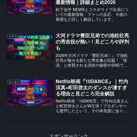
最新情報｜詳細まとめ2026
松下洸平 NEWSとコラボライブ出演につ
いての最新情報、ファンの反応、今後の
展望など詳しく解説しています。
大河ドラマ豊臣兄弟での池松壮亮
ドラマ
の秀吉役が熱い！見どころや評判
も
2026年大河ドラマ『豊臣兄弟！』で池松
壮亮が魅せる新たな秀吉像が話題！「怪
演」と絶賛される演技の秘密やSNSでの
評判、仲野太賀演じる秀長との絆、さら
に過去の出演作から紐解く池松壮亮の真
髄を、エンタメ推し活歴10年の視点で徹
Netflix映画『10DANCE』｜竹内
エンタメ
底解剖します。
涼真×町田啓太のダンスが凄すぎ
る理由と見どころ完全解説
Netflix映画「10DANCE」で竹内涼真さん
と町田啓太さんがW主演！プロダンサー
も驚愕したという、その本気度に迫りま
す。社交ダンスへの挑戦、情熱と愛の物
語。#エンタメ #10DANCE
スポンサーリンク