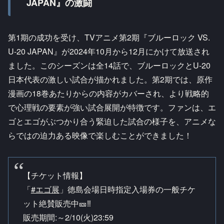
JAPAN』の激闘
第1期の成功を受け、TVアニメ第2期『ブルーロック VS.
U-20 JAPAN』が2024年10月から12月にかけて放送され
ました。このシーズンは全14話で、ブルーロックとU-20
日本代表の激しい試合が描かれました。第2期では、原作
漫画の18巻あたりからの内容がカバーされ、より戦略的
で心理戦の要素が強い試合展開が特徴です。ファンは、エ
ゴとエゴがぶつかり合う緊迫した試合の様子を、アニメな
らではの迫力ある映像で楽しむことができました！
【チケット情報】
「
#エゴ展
」徳島会場日時指定入場券の一般チケ
ット絶賛販売中🎫‼️
販売期間:～2/10(火)23:59