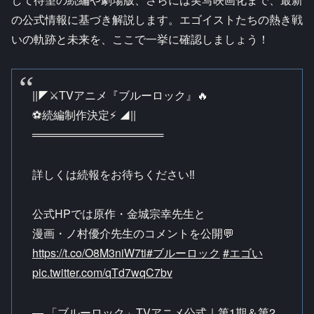
の公式情報に基づき解説します。エゴイストたちの熱き戦
いの軌跡と未来を、ここで一挙に確認しましょう！
||◤⚔TVアニメ『ブルーロック』🔥
⚽続編制作決定⚡ ◢||
═════════════════
詳しくは続報をお待ちください‼
公式HPでは原作・金城宗幸先生と
漫画・ノ村優介先生のコメントを公開💬
https://t.co/O8M3niW7ti
#ブルーロック
#エゴい
pic.twitter.com/qTd7wqC7bv
— 「ブルーロック」TVアニメ公式｜第1期＆第2