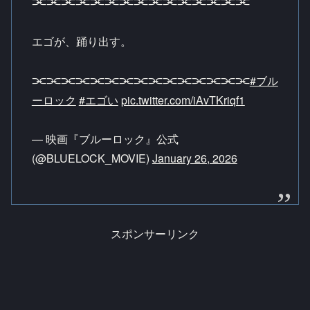
⫘⫘⫘⫘⫘⫘⫘⫘⫘⫘⫘⫘⫘⫘⫘
エゴが、踊り出す。
⫘⫘⫘⫘⫘⫘⫘⫘⫘⫘⫘⫘⫘⫘⫘
#ブル
ーロック
#エゴい
pic.twitter.com/iAvTKriqf1
— 映画『ブルーロック』公式
(@BLUELOCK_MOVIE)
January 26, 2026
スポンサーリンク