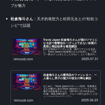
プが魅力
松倉海斗さん
：天才的発想力と松田元太との”松松コ
ンビ”で話題
Travis Japan 松倉海斗さんが酒のツマミに
なる話で衝撃告白！げっぷできない体質の
真相と検証結果を徹底解説
8月1日放送のフジテレビ系「酒のツマミになる話」
に、Travis Japanの松倉海斗さんが出演し、「人生
で一度もげっぷをしたことがない」という驚きの告
白をして話題となっています。この記事では、松倉
2025.07.31
remucat.com
海斗さんの衝撃的な体質告白の詳細と、番組内...
松倉海斗さんの愛用品やファンレター、一
人暮らし男子の魅力や彼女の噂を解説
はじめに：Travis Japanのオレンジ担当、松倉海斗
さんの魅力に迫るTravis Japanのメンバーとして活
躍する松倉海斗さんは、1997年11月14日生まれの
27歳。神奈川県出身で、グループ内ではオレンジが
メンバーカラーとなってい...
2025.06.23
remucat.com