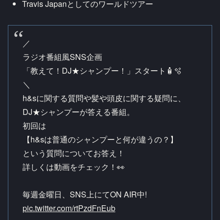
Travis Japanとしてのワールドツアー
／​
ラジオ番組風SNS企画​
「教えて！DJ★シャンプー！」スタート🧴🫧​
＼​
h&sに関する質問や髪や頭皮に関する疑問に、
DJ★シャンプーが答える番組。​
初回は​
【h&sは普通のシャンプーと何が違うの？】​
という質問についてお答え！​
詳しくは動画をチェック！👀
毎週金曜日、SNS上にてON AIR中!
pic.twitter.com/rtPzdFnEub