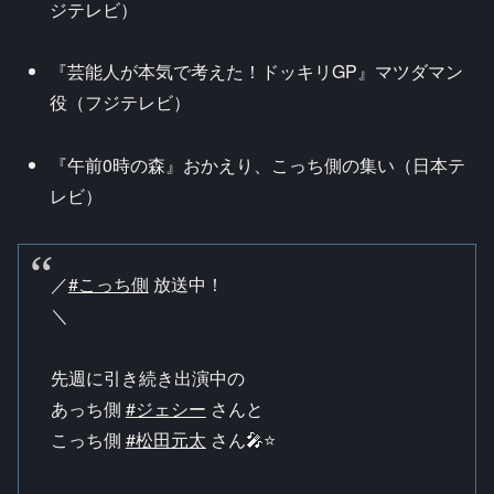
ジテレビ）
『芸能人が本気で考えた！ドッキリGP』マツダマン
役（フジテレビ）
『午前0時の森』おかえり、こっち側の集い（日本テ
レビ）
／
#こっち側
放送中！
＼
先週に引き続き出演中の
あっち側
#ジェシー
さんと
こっち側
#松田元太
さん🎤⭐️