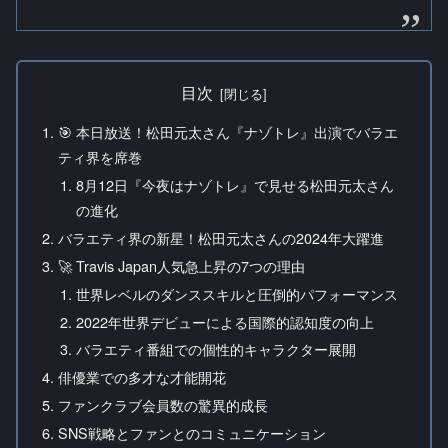
目次
🎯 本日放送！松田元太さん『ナゾトレ』出演でバラエ
ティ界を席巻
8月12日『今夜はナゾトレ』で見せる松田元太さん
の進化
バラエティ界の新星！松田元太さんの2024年大躍進
🚀 Travis Japan人気急上昇の7つの理由
世界レベルのダンススキルと圧倒的パフォーマンス
2022年世界デビューによる国際的認知度の向上
バラエティ番組での個性的キャラクター展開
俳優業での多才な才能開花
ファンクラブ会員数の驚異的成長
SNS戦略とファンとのコミュニケーション