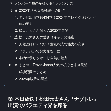
メンバー全員の多様な個性とバランス
🔥 2025年さらなる飛躍への期待
テレビ出演本数434本！2024年ブレイクタレント1
位の実力
松田元太さん個人の2025年展望
🎪 松田元太さんの愛されキャラの秘密
天然だけじゃない！空気を読む能力の高さ
ファン想いで努力家な一面
本物の優しさが生む自然な魅力
🌟 まとめ：Travis Japan人気の核心と未来展望
成功要因のまとめ
2025年以降の展望
🎯 本日放送！松田元太さん『ナゾトレ』
出演でバラエティ界を席巻