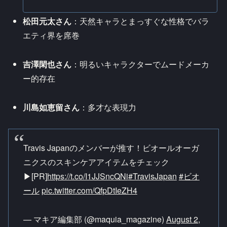
松田元太さん
：天然キャラとまっすぐな性格でバラ
エティ界を席巻
吉澤閑也さん
：明るいキャラクターでムードメーカ
ー的存在
川島如恵留さん
：多才な表現力
Travis Japanのメンバーが推す！ビオールオーガ
ニクスのスキンケアアイテムをチェック
▶[PR]
https://t.co/I1JJSncQNi
#TravisJapan
#ビオ
ール
pic.twitter.com/QfpDtIeZH4
— マキア編集部 (@maquia_magazine)
August 2,