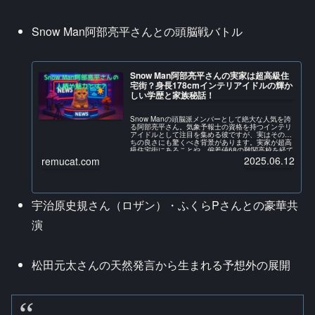
Snow Man阿部亮平さんとの頭脳戦バトル
Snow Man阿部亮平さんの実家は超高級住
宅街？身長178cmインテリアイドルの輝か
しい学歴と家族秘話！
Snow Manの頭脳派メンバーとして絶大な人気を誇
る阿部亮平さん。気象予報士の資格を持つインテリ
アイドルとして注目を集める彼ですが、実はその育
ちの良さにも驚くべき背景があります。実家が超高
級住宅街にあることや、偏差値68の難関高校を経て
上...
2025.06.12
remucat.com
宇治原史規さん（ロザン）・ふくらPさんとの豪華共
演
松田元太さんの天然発言から生まれる予想外の展開