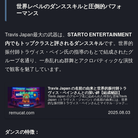
世界レベルのダンススキルと圧倒的パフォ
ーマンス
Travis Japan最大の武器は、
STARTO ENTERTAINMENT
内でもトップクラスと評されるダンススキル
です。世界的
振付師トラヴィス・ペイン氏の指導のもとで結成されたグ
ループ名通り、一糸乱れぬ群舞とアクロバティックな演技
で観客を魅了しています。
Travis Japan の名前の由来と世界的振付師トラ
ヴィス・ペインさんとの深い絆【結成秘話】
Travis Japan のグループ名に込められた特別な意味Travis
Japan（トラヴィス・ジャパン）の名前の由来には、世界
的な振付師トラヴィス・ペインさんとマイケル・ジャクソ
ンさんという音楽界のレジェンドとの深い関わりがあるそ
うです...
2025.08.03
remucat.com
ダンスの特徴：