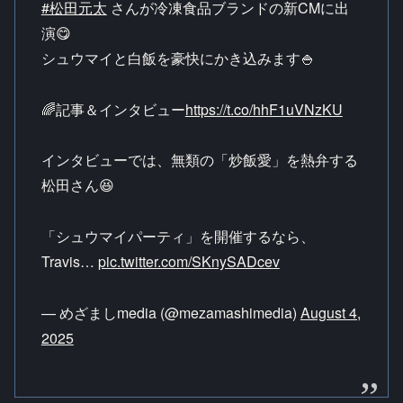
#松田元太
さんが冷凍食品ブランドの新CMに出
演😋
シュウマイと白飯を豪快にかき込みます🍚
🌈記事＆インタビュー
https://t.co/hhF1uVNzKU
インタビューでは、無類の「炒飯愛」を熱弁する
松田さん😆
「シュウマイパーティ」を開催するなら、
Travis…
pic.twitter.com/SKnySADcev
— めざましmedia (@mezamashimedia)
August 4,
2025