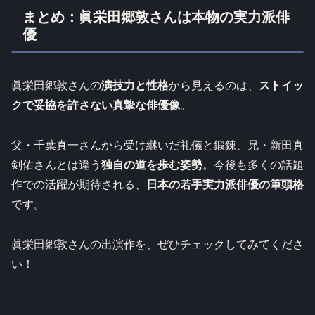
まとめ：眞栄田郷敦さんは本物の実力派俳
優
眞栄田郷敦さんの
演技力と性格
から見えるのは、
ストイッ
クで妥協を許さない真摯な俳優像
。
父・千葉真一さんから受け継いだ礼儀と鍛錬、兄・新田真
剣佑さんとは違う
独自の道を歩む姿勢
。今後も多くの話題
作での活躍が期待される、
日本の若手実力派俳優の筆頭格
です。
眞栄田郷敦さんの出演作を、ぜひチェックしてみてくださ
い！