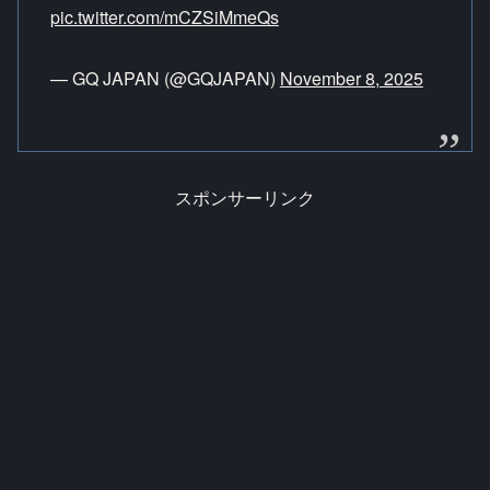
pic.twitter.com/mCZSiMmeQs
— GQ JAPAN (@GQJAPAN)
November 8, 2025
スポンサーリンク