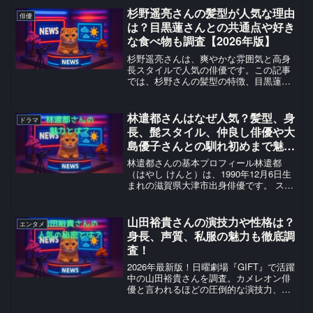
躍しています。本記事では、桜田ひより
杉野遥亮さんの髪型が人気な理由
俳優
さんの基本プロフィ...
は？目黒蓮さんとの共通点や好き
な食べ物も調査【2026年版】
杉野遥亮さんは、爽やかな雰囲気と高身
長スタイルで人気の俳優です。この記事
では、杉野さんの髪型の特徴、目黒蓮さ
んとの共通点、好きな食べ物や食生活、
そして最近の活動まで、わかりやすく記
事にしました。
林遣都さんはなぜ人気？髪型、身
ドラマ
⚪━━━━━━━━・・・Sugi no tit...
長、髭スタイル、仲良し俳優や大
島優子さんとの馴れ初めまで魅力
を調査！
林遣都さんの基本プロフィール林遣都
（はやし けんと）は、1990年12月6日生
まれの滋賀県大津市出身俳優です。 スタ
ーダストプロモーション所属で、2007年
の映画『バッテリー』で主演デビューを
果たしました。 妻は元AKB48の大島優子
山田裕貴さんの演技力や性格は？
エンタメ
さんで...
身長、声質、私服の魅力も徹底調
査！
2026年最新版！日曜劇場『GIFT』で活躍
中の山田裕貴さんを調査。カメレオン俳
優と言われるほどの圧倒的な演技力、
178cmのスタイル、エモーショナルな声
質、そして誰からも愛される熱い性格ま