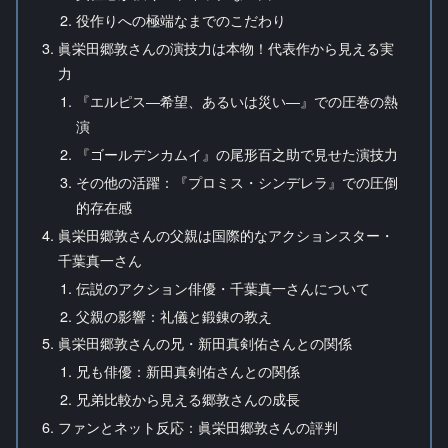
役作りへの極端なまでのこだわり
眞栄田郷敦さんの演技力は本物！代表作から見える実
力
『エルピス―希望、あるいは災い―』での圧巻の熱
演
『ゴールデンカムイ』の尾形百之助で見せた演技力
その他の活躍：『プロミス・シンデレラ』での圧倒
的存在感
眞栄田郷敦さんの父親は国際的なアクションスター・
千葉真一さん
伝説のアクション俳優・千葉真一さんについて
父親の影響：礼儀と鍛錬の教え
眞栄田郷敦さんの兄・新田真剣佑さんとの関係
兄も俳優：新田真剣佑さんとの関係
兄弟比較から見える郷敦さんの成長
ファンとネット反応：眞栄田郷敦さんの評判