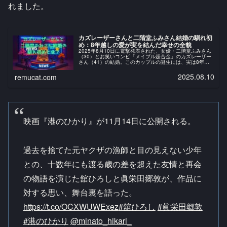
れました。​
カズレーザーさんと二階堂ふみさん結婚の馴れ初
め：8年越しの愛が実を結んだ幸せの全貌
2025年8月10日に電撃発表された、女優・二階堂ふみさん
（30）とお笑いコンビ「メイプル超合金」のカズレーザー
さん（41）の結婚。このカップルの誕生には、実は8年と
いう長い歳月をかけて育まれた美しいストーリーがあった
そうです。ご報告させて...
2025.08.10
remucat.com
映画『港のひかり』が11月14日に公開される。
過去を捨てた元ヤクザの漁師と目の見えない少年
との、十数年にも渡る歳の差を超えた友情と再会
の物語を演じた舘ひろしと眞栄田郷敦が、作品に
対する思い、舞台裏を語った。
https://t.co/OCXWUWExez
#舘ひろし
#眞栄田郷敦
#港のひかり
@minato_hikari_