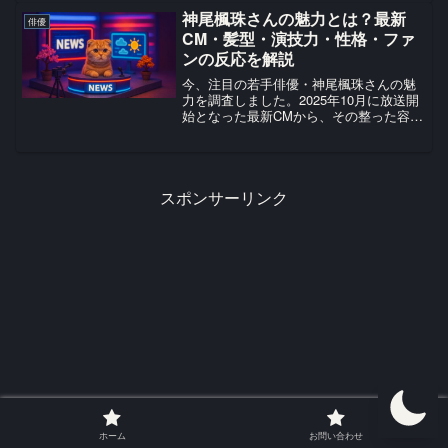
で、その多才な魅力に迫ります！
神尾楓珠さんの魅力とは？最新
俳優
CM・髪型・演技力・性格・ファ
ンの反応を解説
今、注目の若手俳優・神尾楓珠さんの魅
力を調査しました。2025年10月に放送開
始となった最新CMから、その整った容
姿、高い演技力、素敵な人柄まで、神尾
楓珠さんの今を知りたい方必見の内容で
す。​​#神尾楓珠 OFFICIAL FANCLUBE...
スポンサーリンク
ホーム
お問い合わせ