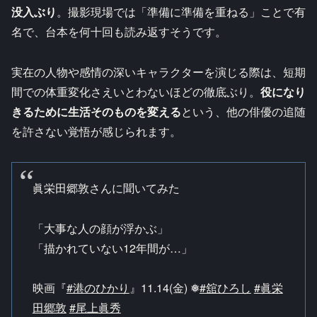
没入ぶり
。撮影現場では「準備に準備を重ねる」ことで有
名で、台本を何十回も読み返すそうです。​
実在の人物や感情の深いキャラクターを演じる際は、短期
間での体重変化さえいとわないほどの徹底ぶり。
役になり
きるために生活そのものを変える
という、他の俳優の追随
を許さない覚悟が感じられます。​
眞栄田郷敦さんに聞いてみた️
「大事な人の顔が浮かぶ」
「描かれていない12年間が…」
⠀
映画『
#港のひかり
』11.14(金) ❅
#舘ひろし
#眞栄
田郷敦
#尾上眞秀