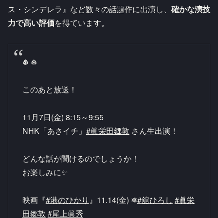
ス・シンデレラ』など数々の話題作に出演し、
確かな演技
力で高い評価
を得ています。​
❅ ❅
このあと放送！
11月7日(金) 8:15～9:55
NHK「あさイチ」
#眞栄田郷敦
さん生出演！
どんな話が聞けるのでしょうか！
お楽しみに✨
映画『
#港のひかり
』11.14(金) ❅
#舘ひろし
#眞栄
田郷敦
#尾上眞秀