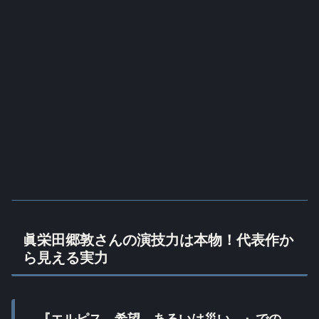
眞栄田郷敦さんの演技力は本物！代表作か
ら見える実力
『エルピス―希望、あるいは災い―』での