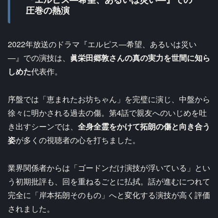
圧巻の熱演
2022年放送のドラマ『エルピス―希望、あるいは災い
―』での演技は、
眞栄田郷敦さんの真の実力を世間に知ら
しめた
代表作。​
序盤では「恵まれたお坊ちゃん」を完璧に演じ、中盤から
徐々に明かされる過去の傷。第4話で親友へのいじめを吐
き出すシーンでは、
全身全霊をかけて拓朗の傷と向き合う
姿
が多くの視聴者の心を打ちました。​
業界関係者からは「ゴードンだけ演技が浮いている」とい
う初期批評も、回を重ねるごとに払拭。話が進むにつれて
完全に「岸本拓朗そのもの」へと変化する演技が高く評価
されました。​