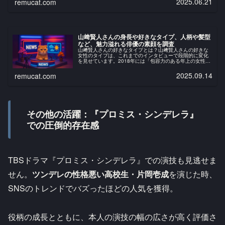
2025.06.21
remucat.com
山﨑賢人さんの身長や好きなタイプ、人柄や髪型
など、魅力溢れる俳優の素顔を調査
山﨑賢人さんの好きなタイプとは？山﨑賢人さんの好きな
女性のタイプは、これまでのインタビューで段階的に変化
を見せています。2018年には「包容力のある年上の女性」
と語っていましたが、2019年には「明るい子」と表現し、
2021年には「明るいの...
2025.09.14
remucat.com
その他の活躍：『プロミス・シンデレラ』
での圧倒的存在感
TBSドラマ『プロミス・シンデレラ』での演技も見逃せま
せん。
ツンデレの性格悪い高校生・片岡壱成
を演じた時、
SNSのトレンドでバズったほどの人気を獲得。​
役柄の成長とともに、本人の演技の幅の広さが高く評価さ