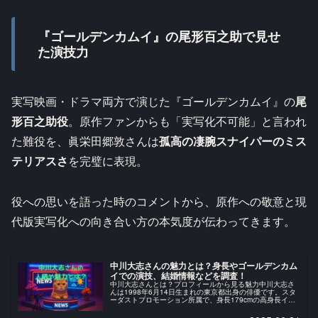
『ゴールデンカムイ』の尾形百之助で見せ
た演技力
実写映画・ドラマ両方で演じた『ゴールデンカムイ』の
尾
形百之助役
。原作ファンからも「実写化不可能」と言われ
た難役を、眞栄田郷敦さんは
孤高の凄腕スナイパーのミス
テリアスさ
を完璧に表現。​
役への思いを語った時のコメントから、原作への敬意と現
代版実写化への向き合い方の本気度が伝わってきます。​
中川大志さんの魅力とは？身長やゴールデンカム
イでの演技、結婚情報などを調査！
中川大志さんとは？プロフィールから見る魅力中川大志さ
んは1998年6月14日生まれの東京都出身の俳優です。スタ
ーダストプロモーション所属で、身長179cmの高身長イケ
メン俳優として知られています。3歳の頃からジャズダンス
を習い始め、小学5年...