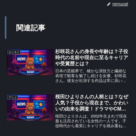
remucat
関連記事
杉咲花さんの身長や年齢は？子役
エンタメ
時代の名前や現在に至るキャリア
や受賞歴とは？
日本の芸能界で、確かな演技力と繊細な
表現で観客を魅了し続ける女優、杉咲花
さん。彼女が出演する作品は常に高い評
価を受け、その存在感は圧倒的です。子
役時代から長いキャリアを持ちながら、
常に新しい役柄に挑戦し、進化を遂げて
桜田ひよりさんの人柄とは？なぜ
アニメ
きた彼女の魅力はどこにあ...
人気？子役から現在まで、かわい
いの由来を調査！ドラマやCMで
も活躍！
桜田ひよりさんは、2002年生まれで現在
最も注目されている女性の一人です。子
役時代から着実にキャリアを積み重ね、
現在では映画やドラマで主演を務める実
力派俳優として、またCM出演などでも活