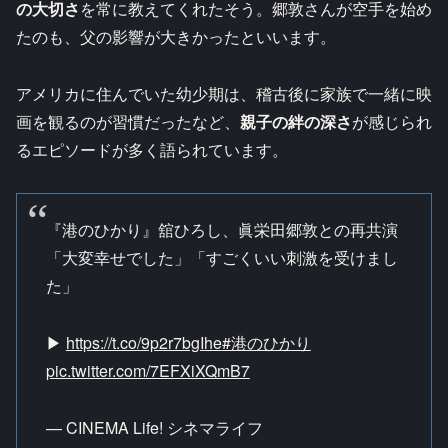
の大切さ
を常に教えてくれたそう。郷敦さんが空手を始め
たのも、父の影響が大きかったといいます。​
アメリカに住んでいた幼少期は、稽古後に家族で一緒に映
画を観るのが習慣だったなど、
親子の絆の深さ
が感じられ
るエピソードが多く語られています。​
『港のひかり』舘ひろし、眞栄田郷敦との再共演
「大変幸せでした」「すごくいい刺激を受けまし
た」
▶
https://t.co/9p2r7bgIhe
#港のひかり
pic.twitter.com/7EFXiXQmB7
— CINEMA Life! シネマライフ