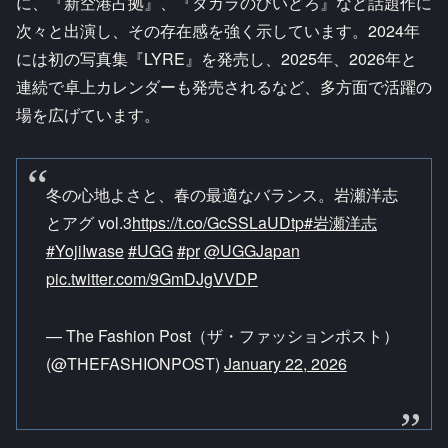
に、『新空港占拠』、『タカラのびいどろ』など話題作に
次々と出演し、その存在感を強く示しています。2024年
には初の写真集『LYRE』を発売し、2025年、2026年と
連続で卓上カレンダーも発売されるなど、多方面で活躍の
場を広げています。
冬の心地よさと、春の最適なバランス。岩瀬洋志
とアグ vol.3
https://t.co/GcSSLaUDtp
#岩瀬洋志
#YojiIwase
#UGG
#pr
@UGGJapan
pic.twitter.com/9GmDJgVVDP
— The Fashion Post（ザ・ファッションポスト）
(@THEFASHIONPOST)
January 22, 2026