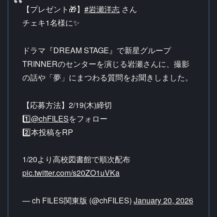
【プレゼント🎁】
#岩瀬洋志
さん
チェキ1名様に✨
ドラマ『DREAM STAGE』で新星グループ
TRINNERのセンターを演じる岩瀬さんに、撮影
の話や「夢」にまつわる質問をお聞きしました。
【応募方法】2/19(木)締切
1️⃣
@chFILES
をフォロー
2️⃣本投稿をRP
1/20より高校図書館で順次配布
pic.twitter.com/s20ZO1uVKa
— ch FILES関東版 (@chFILES)
January 20, 2026