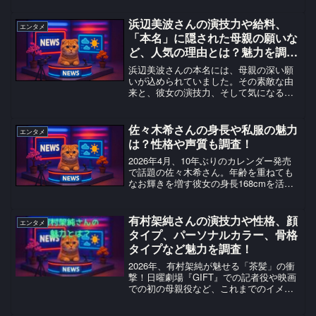
めました！
浜辺美波さんの演技力や給料、
エンタメ
「本名」に隠された母親の願いな
ど、人気の理由とは？魅力を調
査！
浜辺美波さんの本名には、母親の深い願
いが込められていました。その素敵な由
来と、彼女の演技力、そして気になる年
収の秘密まで調査！
佐々木希さんの身長や私服の魅力
エンタメ
は？性格や声質も調査！
2026年4月、10年ぶりのカレンダー発売
で話題の佐々木希さん。年齢を重ねても
なお輝きを増す彼女の身長168cmを活か
した私服センスや、実力派へと進化した
演技力、癒やしの声質まで解説します。
有村架純さんの演技力や性格、顔
エンタメ
タイプ、パーソナルカラー、骨格
タイプなど魅力を調査！
2026年、有村架純が魅せる「茶髪」の衝
撃！日曜劇場『GIFT』での記者役や映画
での初の母親役など、これまでのイメー
ジを覆し進化し続ける彼女の演技力と素
顔の魅力を徹底解説します。