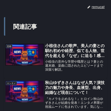
remucat
関連記事
小椋佳さんの歌声、美人の妻との
芸能
馴れ初めや経歴、似てる人物、世
代を超える「なぜ」に迫る！感動
と衝撃の真実を調査！
小椋佳の意外な学歴や職歴とは？妻との
週末婚、楽曲に隠されたエピソードまで
深掘り解説。
秋山ゆずきさんはなぜ人気？演技
エンタメ
力の魅力や身長、血液型、出身、
結婚など現在について！
『カメラを止めるな！』ヒロイン秋山ゆ
ずきさんが結婚を発表！エンタメ界隈が
祝福ムードに包まれています。気になる
お相手や今後の活動、世間の反応をまと