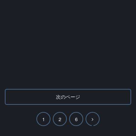
次のページ
次
1
2
6
へ