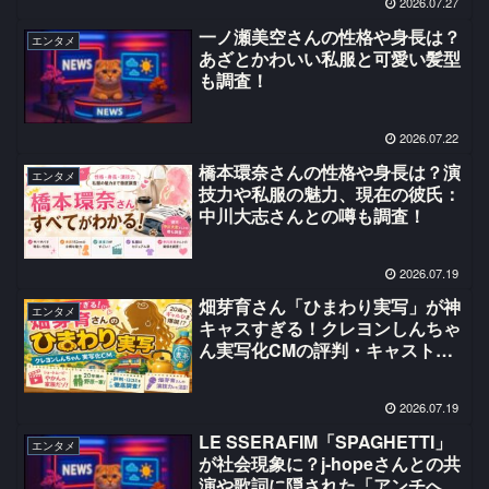
2026.07.27
クション」など話題作も紹介
一ノ瀬美空さんの性格や身長は？
エンタメ
あざとかわいい私服と可愛い髪型
も調査！
2026.07.22
橋本環奈さんの性格や身長は？演
エンタメ
技力や私服の魅力、現在の彼氏：
中川大志さんとの噂も調査！
2026.07.19
畑芽育さん「ひまわり実写」が神
エンタメ
キャスすぎる！クレヨンしんちゃ
ん実写化CMの評判・キャスト・
演技力を調査！
2026.07.19
LE SSERAFIM「SPAGHETTI」
エンタメ
が社会現象に？j-hopeさんとの共
演や歌詞に隠された「アンチへの