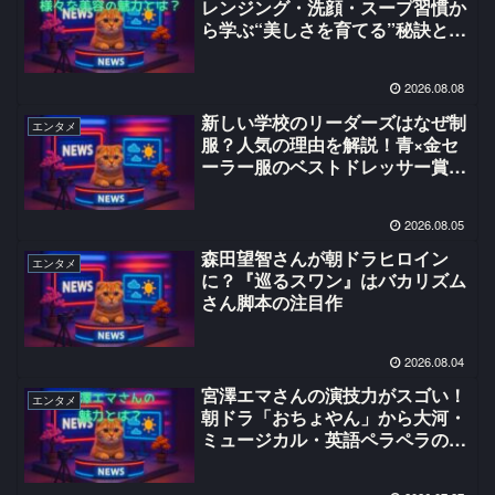
レンジング・洗顔・スープ習慣か
ら学ぶ“美しさを育てる”秘訣と
は？
2026.08.08
新しい学校のリーダーズはなぜ制
エンタメ
服？人気の理由を解説！青×金セ
ーラー服のベストドレッサー賞受
賞とファンの反応も紹介
2026.08.05
森田望智さんが朝ドラヒロイン
エンタメ
に？『巡るスワン』はバカリズム
さん脚本の注目作
2026.08.04
宮澤エマさんの演技力がスゴい！
エンタメ
朝ドラ「おちょやん」から大河・
ミュージカル・英語ペラペラの理
由や家族構成、「鎌倉殿の13人」
「教場0」「国宝」「マイ・フィ